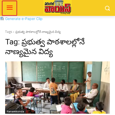
Generate e-Paper Clip
Tags
ప్రభుత్వ పాఠశాలల్లోనే నాణ్యమైన విద్య
Tag:
ప్రభుత్వ పాఠశాలల్లోనే
నాణ్యమైన విద్య
Hanamkonda