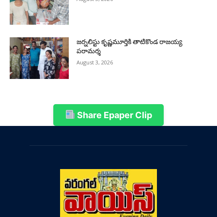
జర్నలిస్టు కృష్ణమూర్తికి తాటికొండ రాజయ్య
పరామర్శ
August 3, 2026
Share Epaper Clip