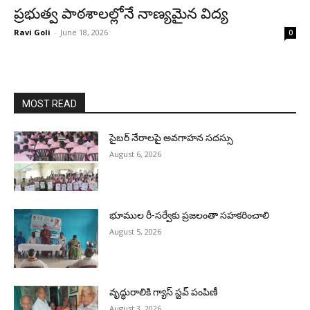
ప్రభుత్వ పాఠశాలల్లోనే నాణ్యమైన విద్య
Ravi Goli
-
June 18, 2026
0
MOST READ
సైబర్ నేరాలపై అవగాహన సదస్సు
August 6, 2026
భూముల రీ-సర్వేకు ప్రజలంతా సహకరించాలి
August 5, 2026
వృద్ధురాలికి గ్యాస్ స్టవ్ పంపిణీ
August 3, 2026