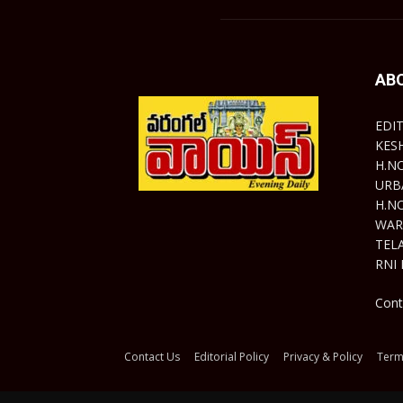
AB
EDI
KES
H.N
URB
H.N
WAR
TEL
RNI 
Cont
Contact Us
Editorial Policy
Privacy & Policy
Term