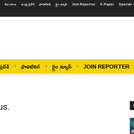
తెలంగాణ
ఆంధ్ర ప్రదేశ్
ఫొలిటికల్
క్రైం న్యూస్
Join Reporter
E-Paper
Special
్రదేశ్
ఫొలిటికల్
క్రైం న్యూస్
JOIN REPORTER
us.