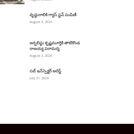
వృద్ధురాలికి గ్యాస్ స్టవ్ పంపిణీ
August 3, 2026
జర్నలిస్టు కృష్ణమూర్తికి తాటికొండ
రాజయ్య పరామర్శ
August 3, 2026
సబ్ ఇన్‌స్పెక్టర్ అరెస్ట్
July 31, 2026