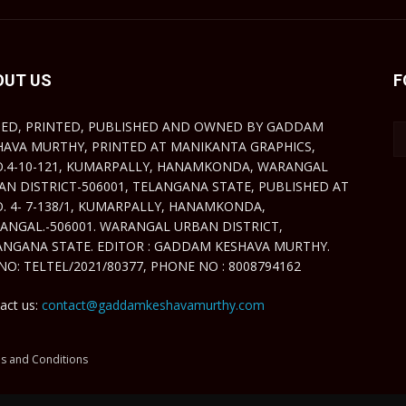
OUT US
F
TED, PRINTED, PUBLISHED AND OWNED BY GADDAM
HAVA MURTHY, PRINTED AT MANIKANTA GRAPHICS,
O.4-10-121, KUMARPALLY, HANAMKONDA, WARANGAL
AN DISTRICT-506001, TELANGANA STATE, PUBLISHED AT
O. 4- 7-138/1, KUMARPALLY, HANAMKONDA,
ANGAL.-506001. WARANGAL URBAN DISTRICT,
ANGANA STATE. EDITOR : GADDAM KESHAVA MURTHY.
NO: TELTEL/2021/80377, PHONE NO : 8008794162
act us:
contact@gaddamkeshavamurthy.com
s and Conditions