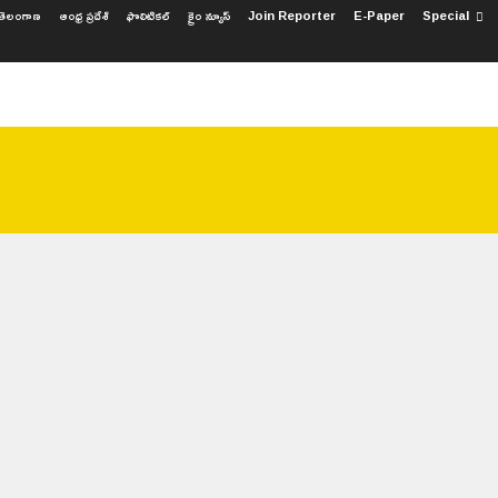
తెలంగాణ
ఆంధ్ర ప్రదేశ్
ఫొలిటికల్
క్రైం న్యూస్
Join Reporter
E-Paper
Special
రదేశ్
ఫొలిటికల్
క్రైం న్యూస్
JOIN REPORTER