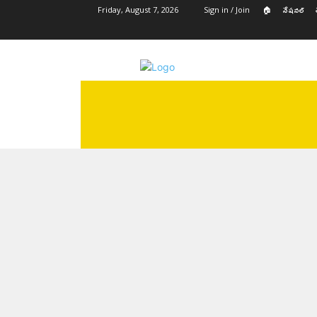
🏠
నేషనల్
Friday, August 7, 2026
Sign in / Join
🏠
నేషనల్
తెలంగాణ
ఆంధ్ర ప్