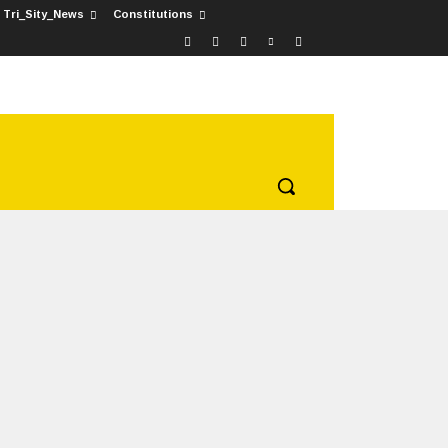
Tri_Sity_News
Constitutions
E-PAPER
SPECIAL
TRI_SITY_NEWS