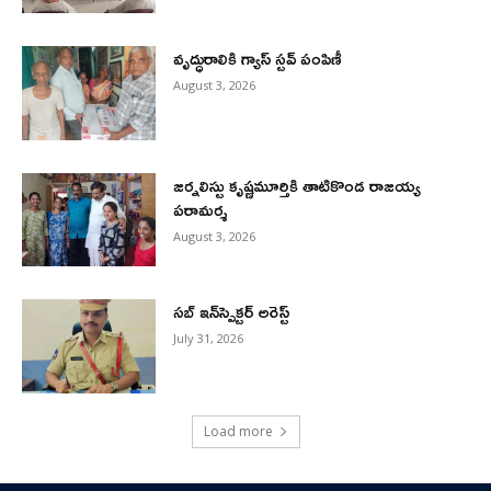
వృద్ధురాలికి గ్యాస్ స్టవ్ పంపిణీ
August 3, 2026
జర్నలిస్టు కృష్ణమూర్తికి తాటికొండ రాజయ్య
పరామర్శ
August 3, 2026
సబ్ ఇన్‌స్పెక్టర్ అరెస్ట్
July 31, 2026
Load more