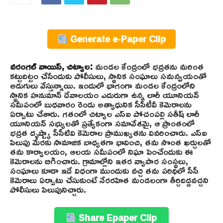
Generate e-Paper Clip
వరంగల్ వాయిస్, చిట్యాల:
మండల కేంద్రంలో భద్రతను మరింత
కట్టుదిట్టం చేసేందుకు పోలీసులు, స్థానిక సంఘాలు సమన్వయంతో
అడుగులు వేస్తున్నాయి. ఇందులో భాగంగా మండల కేంద్రంలోని
స్థానిక హనుమాన్ దేవాలయం ఎదురుగా ఉన్న లారీ యూనియన్
సమీపంలో బుధవారం రెండు అత్యాధునిక సీసీటీవీ కెమెరాలను
ఏర్పాటు చేశారు. గతంలో చిట్యాల ఎస్ఐ పోచంపల్లి సతీష్ లారీ
యూనియన్ సభ్యులతో ప్రత్యేకంగా సమావేశమై, ఆ ప్రాంతంలో
భద్రత దృష్ట్యా సీసీటివి కెమెరాల ప్రాముఖ్యతను వివరించారు. ఎస్ఐ
పిలుపు మేరకు సామాజిక బాధ్యతగా భావించి, తమ సొంత ఖర్చులతో
తమ కార్యాలయం, ఆలయ సమీపంలో నిఘా పెంచేందుకు ఈ
కెమెరాలను బిగించారు. గ్రామాల్లోని ఇతర వ్యాపార సంస్థలు,
సంఘాలు కూడా ఇదే విధంగా ముందుకు వచ్చి తమ పరిధిలో సీసీ
కెమెరాలు ఏర్పాటు చేసుకుంటే నేరరహిత మండలంగా తీర్చిదిద్దవచ్చని
పోలీసులు పిలుపునిచ్చారు.
Share Epaper Clip