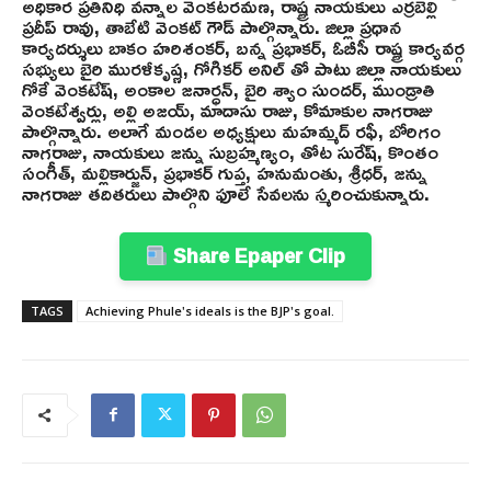
అధికార ప్రతినిధి వన్నాల వెంకటరమణ, రాష్ట్ర నాయకులు ఎర్రబెల్లి
ప్రదీప్ రావు, తాబేటి వెంకట్ గౌడ్ పాల్గొన్నారు. జిల్లా ప్రధాన
కార్యదర్శులు బాకం హరిశంకర్, బన్న ప్రభాకర్, ఓబీసీ రాష్ట్ర కార్యవర్గ
సభ్యులు బైరి మురళీకృష్ణ, గోగికర్ అనిల్ తో పాటు జిల్లా నాయకులు
గోకే వెంకటేష్, అంకాల జనార్ధన్, బైరి శ్యాం సుందర్, ముండ్రాతి
వెంకటేశ్వర్లు, అల్లి అజయ్, మాదాసు రాజు, కోమాకుల నాగరాజు
పాల్గొన్నారు. అలాగే మండల అధ్యక్షులు మహమ్మద్ రఫీ, బోరిగం
నాగరాజు, నాయకులు జన్ను సుబ్రహ్మణ్యం, తోట సురేష్, కొంతం
సంగీత్, మల్లికార్జున్, ప్రభాకర్ గుప్త, హనుమంతు, శ్రీధర్, జన్ను
నాగరాజు తదితరులు పాల్గొని ఫూలే సేవలను స్మరించుకున్నారు.
Share Epaper Clip
TAGS
Achieving Phule's ideals is the BJP's goal.