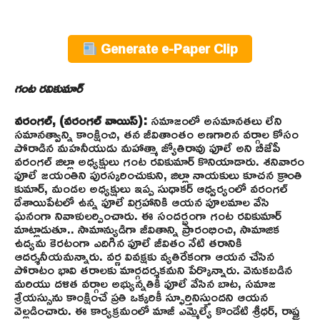
Generate e-Paper Clip
గంట రవికుమార్
వరంగల్, (వరంగల్ వాయిస్):
సమాజంలో అసమానతలు లేని
సమానత్వాన్ని కాంక్షించి, తన జీవితాంతం అణగారిన వర్గాల కోసం
పోరాడిన మహనీయుడు మహాత్మా జ్యోతిరావు ఫూలే అని బీజేపీ
వరంగల్ జిల్లా అధ్యక్షులు గంట రవికుమార్ కొనియాడారు. శనివారం
ఫూలే జయంతిని పురస్కరించుకుని, జిల్లా నాయకులు కూచన క్రాంతి
కుమార్, మండల అధ్యక్షులు ఇప్ప సుధాకర్ ఆధ్వర్యంలో వరంగల్
దేశాయిపేటలో ఉన్న ఫూలే విగ్రహానికి ఆయన పూలమాల వేసి
ఘనంగా నివాళులర్పించారు. ఈ సందర్భంగా గంట రవికుమార్
మాట్లాడుతూ.. సామాన్యుడిగా జీవితాన్ని ప్రారంభించి, సామాజిక
ఉద్యమ కెరటంగా ఎదిగిన ఫూలే జీవితం నేటి తరానికి
ఆదర్శనీయమన్నారు. వర్ణ వివక్షకు వ్యతిరేకంగా ఆయన చేసిన
పోరాటం భావి తరాలకు మార్గదర్శకమని పేర్కొన్నారు. వెనుకబడిన
మరియు దళిత వర్గాల అభ్యున్నతికి ఫూలే వేసిన బాట, సమాజ
శ్రేయస్సును కాంక్షించే ప్రతి ఒక్కరికీ స్ఫూర్తినిస్తుందని ఆయన
వెల్లడించారు. ఈ కార్యక్రమంలో మాజీ ఎమ్మెల్యే కొండేటి శ్రీధర్, రాష్ట్ర