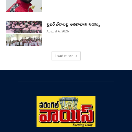
సైబర్ నేరాలపై అవగాహన సదస్సు
August 6, 2026
Load more