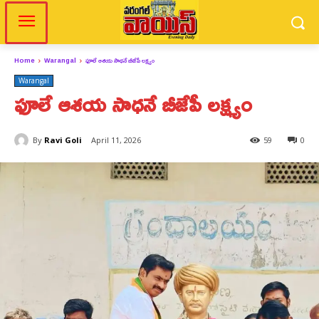
Home
Warangal
ఫూలే ఆశయ సాధనే బీజేపీ లక్ష్యం
Warangal
ఫూలే ఆశయ సాధనే బీజేపీ లక్ష్యం
By
Ravi Goli
April 11, 2026
59
0