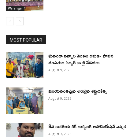
Warangal
MOST POPULAR
ఘనంగా వన్నాల వెంకట రమణ- పావన
దంపతుల సిల్వర్ జూబ్లీ వేడుకలు
August 9, 2026
విజయవంతమైన అరుదైన శస్త్రచికిత్స
August 9, 2026
8న కాకతీయ కిక్ బాక్సింగ్ అసోసియేషన్ ఎన్నిక
August 7, 2026