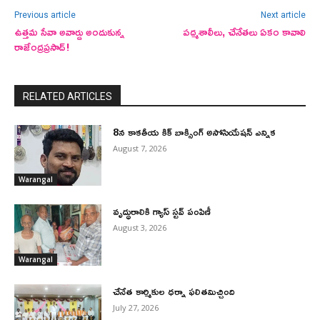
Previous article
Next article
ఉత్తమ సేవా అవార్డు అందుకున్న
పద్మశాలీలు, చేనేతలు ఏకం కావాలి
రాజేంద్రప్రసాద్!
RELATED ARTICLES
8న కాకతీయ కిక్ బాక్సింగ్ అసోసియేషన్ ఎన్నిక
August 7, 2026
Warangal
వృద్ధురాలికి గ్యాస్ స్టవ్ పంపిణీ
August 3, 2026
Warangal
చేనేత కార్మికుల ధర్నా ఫలితమిచ్చింది
July 27, 2026