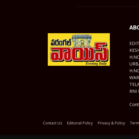
AB
EDI
KES
H.N
URB
H.N
WAR
TEL
RNI 
Cont
Contact Us
Editorial Policy
Privacy & Policy
Term