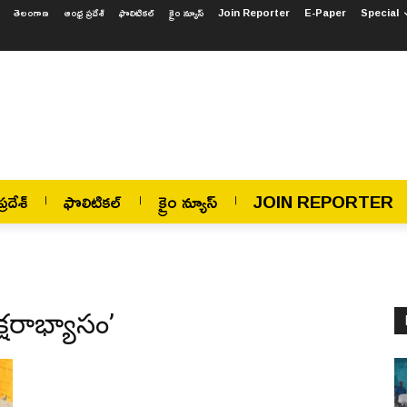
తెలంగాణ
ఆంధ్ర ప్రదేశ్
ఫొలిటికల్
క్రైం న్యూస్
Join Reporter
E-Paper
Special
్రదేశ్
ఫొలిటికల్
క్రైం న్యూస్
JOIN REPORTER
్షరాభ్యాసం’