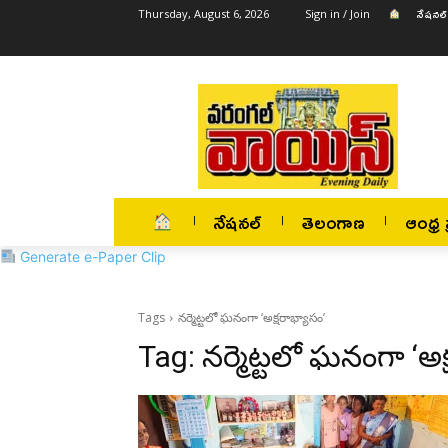
నేషనల్
Thursday, August 6, 2026
Sign in / Join
నేషనల్
తెలంగాణ
ఆంధ్ర ప
Generate e-Paper Clip
Tags
నర్మెట్టలో ఘనంగా ‘అక్షరాభ్యాసం’
Tag:
నర్మెట్టలో ఘనంగా ‘అక