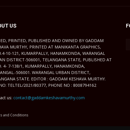
OUT US
F
TED, PRINTED, PUBLISHED AND OWNED BY GADDAM
HAVA MURTHY, PRINTED AT MANIKANTA GRAPHICS,
O.4-10-121, KUMARPALLY, HANAMKONDA, WARANGAL
AN DISTRICT-506001, TELANGANA STATE, PUBLISHED AT
O. 4- 7-138/1, KUMARPALLY, HANAMKONDA,
ANGAL.-506001. WARANGAL URBAN DISTRICT,
ANGANA STATE. EDITOR : GADDAM KESHAVA MURTHY.
NO: TELTEL/2021/80377, PHONE NO : 8008794162
act us:
contact@gaddamkeshavamurthy.com
s and Conditions