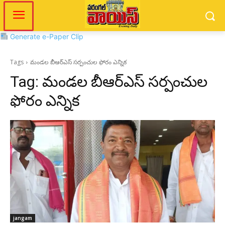
Generate e-Paper Clip
Tags
మండల బీఆర్‌ఎస్ సర్పంచుల ఫోరం ఎన్నిక
Tag:
మండల బీఆర్‌ఎస్ సర్పంచుల
ఫోరం ఎన్నిక
jangam