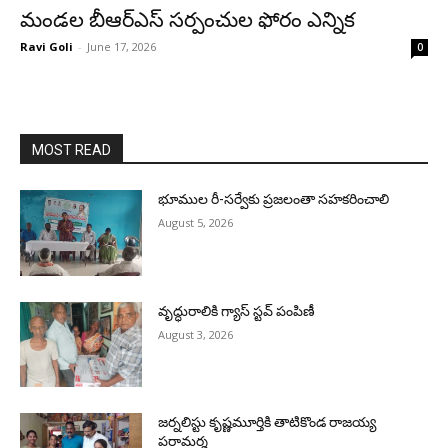
మండల బీఆర్‌ఎస్ సర్పంచుల ఫోరం ఎన్నిక
Ravi Goli
-
June 17, 2026
0
MOST READ
భూముల రీ-సర్వేకు ప్రజలంతా సహకరించాలి
August 5, 2026
వృద్ధురాలికి గ్యాస్ స్టవ్ పంపిణీ
August 3, 2026
జర్నలిస్టు కృష్ణమూర్తికి తాటికొండ రాజయ్య
పరామర్శ