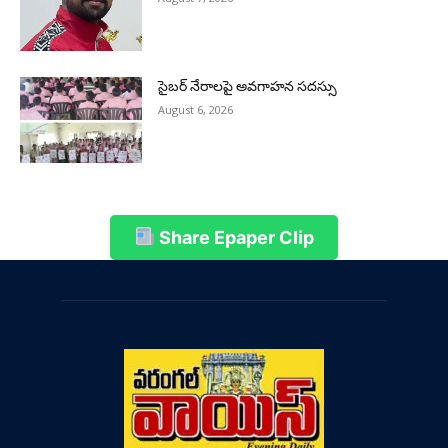
సైబర్ నేరాలపై అవగాహన సదస్సు
August 6, 2026
Share Epaper Clip