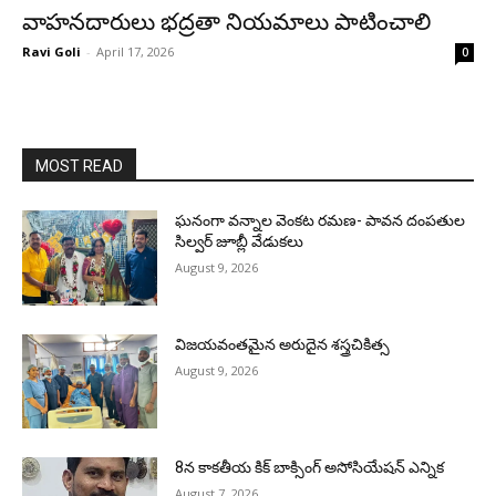
వాహనదారులు భద్రతా నియమాలు పాటించాలి
Ravi Goli
-
April 17, 2026
0
MOST READ
ఘనంగా వన్నాల వెంకట రమణ- పావన దంపతుల
సిల్వర్ జూబ్లీ వేడుకలు
August 9, 2026
విజయవంతమైన అరుదైన శస్త్రచికిత్స
August 9, 2026
8న కాకతీయ కిక్ బాక్సింగ్ అసోసియేషన్ ఎన్నిక
August 7, 2026