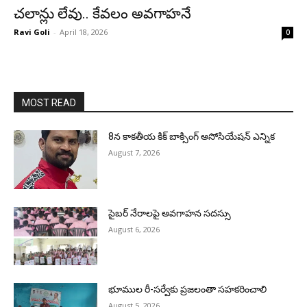
చలాన్లు లేవు.. కేవలం అవగాహనే
Ravi Goli
-
April 18, 2026
0
MOST READ
8న కాకతీయ కిక్ బాక్సింగ్ అసోసియేషన్ ఎన్నిక
August 7, 2026
సైబర్ నేరాలపై అవగాహన సదస్సు
August 6, 2026
భూముల రీ-సర్వేకు ప్రజలంతా సహకరించాలి
August 5, 2026