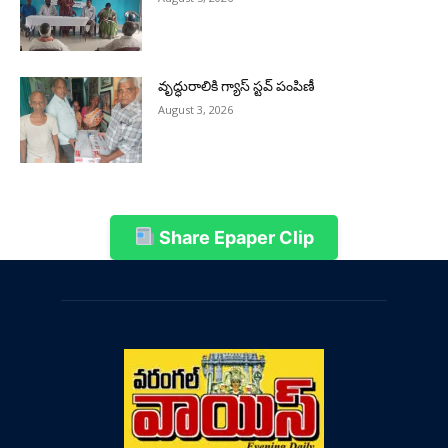
వృద్ధురాలికి గ్యాస్ స్టవ్ పంపిణీ
August 3, 2026
Share Epaper Clip