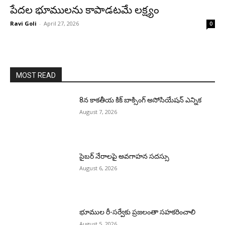
పేదల భూములను కాపాడటమే లక్ష్యం
Ravi Goli
-
April 27, 2026
0
MOST READ
8న కాకతీయ కిక్ బాక్సింగ్ అసోసియేషన్ ఎన్నిక
August 7, 2026
సైబర్ నేరాలపై అవగాహన సదస్సు
August 6, 2026
భూముల రీ-సర్వేకు ప్రజలంతా సహకరించాలి
August 5, 2026