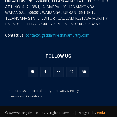
URBAN DISTRICT-506001, TELANGANA STATE, PUBLISHED
AT H.NO. 4- 7-138/1, KUMARPALLY, HANAMKONDA,
WARANGAL.-506001. WARANGAL URBAN DISTRICT,
TELANGANA STATE. EDITOR : GADDAM KESHAVA MURTHY.
RNI NO: TELTEL/2021/80377, PHONE NO : 8008794162
Contact us:
contact@gaddamkeshavamurthy.com
FOLLOW US
Contact Us
Editorial Policy
Privacy & Policy
Terms and Conditions
© www.warangalvoice.net . All rights reserved . | Designed by
Veda