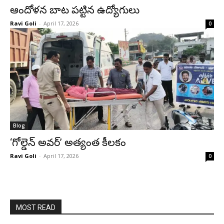
ఆందోళన బాట పట్టిన ఉద్యోగులు
Ravi Goli
-
April 17, 2026
0
Blog
‘గోల్డెన్ అవర్’ అత్యంత కీలకం
Ravi Goli
-
April 17, 2026
0
MOST READ