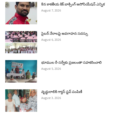
8న కాకతీయ కిక్ బాక్సింగ్ అసోసియేషన్ ఎన్నిక
August 7, 2026
సైబర్ నేరాలపై అవగాహన సదస్సు
August 6, 2026
భూముల రీ-సర్వేకు ప్రజలంతా సహకరించాలి
August 5, 2026
వృద్ధురాలికి గ్యాస్ స్టవ్ పంపిణీ
August 3, 2026