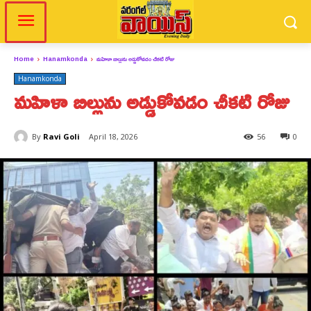
Home
Hanamkonda
మహిళా బిల్లును అడ్డుకోవడం చీకటి రోజు
Hanamkonda
మహిళా బిల్లును అడ్డుకోవడం చీకటి రోజు
By
Ravi Goli
April 18, 2026
56
0