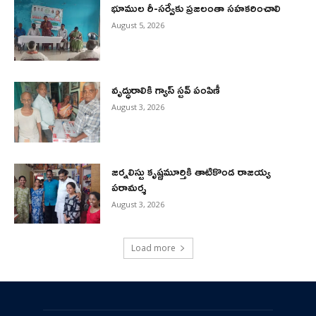
భూముల రీ-సర్వేకు ప్రజలంతా సహకరించాలి
August 5, 2026
వృద్ధురాలికి గ్యాస్ స్టవ్ పంపిణీ
August 3, 2026
జర్నలిస్టు కృష్ణమూర్తికి తాటికొండ రాజయ్య
పరామర్శ
August 3, 2026
Load more