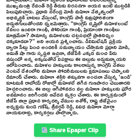
ముఖ్యమంత్రి రేవంత్ రెడ్డి తీరుకు నిరసనగా ఆయన ఇంటి ముట్టడికి
పిలుపునిచ్చారు. ప్రధాని నరేంద్ర మోదీ మహిళా నేతృత్వంలో
అభివృద్ధికి బాటలు వేస్తుంటే, కాంగ్రెస్ పార్టీ కుట్రపూరితంగా
అడ్డుతగులుతోందని ధ్వజమెత్తారు. “కాంగ్రెస్ దృష్టిలో మహిళలంటే
కేవలం ఇందిరా గాంధీ, సోనియా గాంధీ, ప్రియాంకా గాంధీలు
మాత్రమేనా? సామాన్య మహిళలకు చట్టసభల్లో ప్రాతినిధ్యం
దక్కకూడదా?” అని ఆయన ప్రశ్నించారు. డీలిమిటేషన్ ప్రక్రియ
ద్వారా సీట్లు పెంచి అందరికీ సమన్యాయం చేస్తామని ప్రధాని మోదీ,
అమిత్ షా గారు స్పష్టత ఇచ్చినా, బీజేపీకి ఎక్కడ మంచి పేరు
వస్తుందో అన్న అక్కసుతోనే విపక్షాలు ఈ బిల్లును అడ్డుకున్నాయని
ఆరోపించారు. మహిళల హక్కులను కాలరాస్తున్న కాంగ్రెస్ నేతలు
వెంటనే దేశంలోని మహిళా సోదరీమణులకు క్షమాపణలు చెప్పాలని
డిమాండ్ చేశారు. మహిళా శక్తిని తక్కువగా అంచనా వేస్తున్న ‘ఇండి’
కూటమికి రాబోయే రోజుల్లో మహిళలే తగిన గుణపాఠం చెబుతారని
హెచ్చరించారు. ఈ బిల్లు ఆగిపోవడం వల్ల మహిళా హక్కులకు ఘోర
అవమానం జరిగిందని ఆవేదన వ్యక్తం చేశారు. ఈ కార్యక్రమంలో
బీజేపీ జిల్లా ప్రధాన కార్యదర్శి వేముల అశోక్, రాష్ట్ర బీజేవైఎం
అధ్యక్షుడు కుండె గణేష్, శ్రీవర్ధన్ రెడ్డి, వివిధ మహిళా మోర్చా
నాయకురాళ్లు, కార్యకర్తలు పాల్గొన్నారు.
Share Epaper Clip