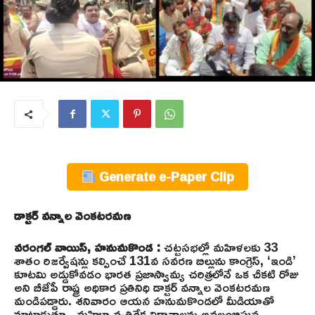
Generate e-Paper Clip
డాక్టర్‌ వన్నాల వెంకటరమణ
వరంగల్ వాయిస్, హనుమకొండ :
చట్టసభల్లో మహిళలకు 33
శాతం రిజర్వేషన్లు కల్పించే 131వ సవరణ బిల్లును కాంగ్రెస్, ‘ఇండి’
కూటమి అడ్డుకోవడం భారత ప్రజాస్వామ్య చరిత్రలోనే ఒక చీకటి రోజు
అని బీజేపీ రాష్ట్ర అధికార ప్రతినిధి డాక్టర్ వన్నాల వెంకటరమణ
మండిపడ్డారు. శనివారం ఆయన హనుమకొండలో మీడియాతో
మాట్లాడుతూ.. మహిళా వ్యతిరేక విధానాలను అవలంబిస్తున్న