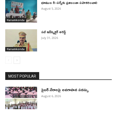
భూముల రీ-సర్వేకు ప్రజలంతా సహకరించాలి
August 5, 2026
Hanamkonda
సబ్ ఇన్‌స్పెక్టర్ అరెస్ట్
July 31, 2026
Hanamkonda
MOST POPULAR
సైబర్ నేరాలపై అవగాహన సదస్సు
August 6, 2026