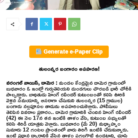
Generate e-Paper Clip
తులంన్నర బంగారం అపహరణ!
వరంగల్ వాయిస్, దామెర :
మండల కేంద్రమైన దామెర గ్రామంలో
బుధవారం ఓ ఇంట్లో గుర్తుతెలియని దుండగులు చొరబడి భారీ చోరీకి
పాల్పడ్డారు. బాధితుడు హింగే రవీందర్ కుటుంబంతో కలిసి ఊరికి
వెళ్లిన సమయాన్ని ఆసరాగా చేసుకుని తులంన్నర (15 గ్రాముల)
బంగారు నల్లపూసల తాడును అపహరించుకెళ్లారు. పోలీసులు
తెలిపిన వివరాల ప్రకారం.. దామెర గ్రామానికి చెందిన హింగే రవీందర్
(42) ఈ నెల 17న తన ఇంటికి తాళం వేసి, కుటుంబ సభ్యులతో
కలిసి శిరిడీ యాత్రకు వెళ్లారు. బుధవారం (మే 20) మధ్యాహ్నం
సుమారు 12 గంటల ప్రాంతంలో వారు తిరిగి ఇంటికి చేరుకున్నారు.
ఇంటి ప్రధాన ద్వారానికి వేసిన తాళం పగలగొట్టి ఉండటాన్ని చూసి