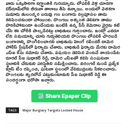
వారు ఒక్కసారిగా దిగ్భ్రాంతికి గురయ్యారు. లోపలికి వెళ్లి చూడగా
బెడ్‌రూమ్‌లోని బీరువా తాళాలు తీసి ఉన్నాయి. అందులో వెతకగా
సుమారు తులంన్నర బరువు గల బంగారు నల్లపూసల తాడు
కనిపించకుండా పోయింది. దొంగలు అత్యంత తెలివిగా తాము
దొరికిపోకుండా ఉండేందుకు ఇంటికి ఉన్న సీసీ కెమెరాల వైర్లను కట్
చేసి ఈ చోరీకి పాల్పడినట్లు బాధితులు గుర్తించారు. ఇంట్లో ఎవరూ
లేని సమయాన్ని చూసి గుర్తుతెలియని దొంగలు లోపలికి చొరబడి
బంగారాన్ని దొంగిలించారని బాధితుడు హింగే రవీందర్ దామెర
పోలీస్ స్టేషన్‌లో ఫిర్యాదు చేశారు. బాధితుడి ఫిర్యాదు మేరకు దామెర
ఎస్ఐ కేసు నమోదు చేశారు. విషయం తెలిసిన వెంటనే శాయంపేట
రూరల్ సీఐ సుధాకర్ రెడ్డి, దామెర ఎస్ఐతో కలిసి సంఘటనా
స్థలానికి చేరుకుని పరిస్థితిని సమీక్షించారు. వరంగల్ నుండి ప్రత్యేక
క్లూస్ టీం రప్పించి, ఘటనా స్థలంలో వేలిముద్రలను సేకరించారు.
దొంగలను త్వరలోనే పట్టుకుంటామని సీఐ సుధాకర్ రెడ్డి ఈ
సందర్భంగా భరోసా ఇచ్చారు.
Share Epaper Clip
TAGS
Major Burglary Targets Locked House