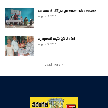
భూముల రీ-సర్వేకు ప్రజలంతా సహకరించాలి
August 5, 2026
వృద్ధురాలికి గ్యాస్ స్టవ్ పంపిణీ
August 3, 2026
Load more