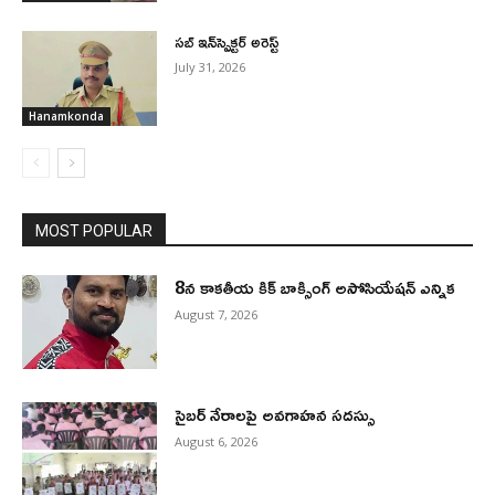
సబ్ ఇన్‌స్పెక్టర్ అరెస్ట్
July 31, 2026
Hanamkonda
MOST POPULAR
8న కాకతీయ కిక్ బాక్సింగ్ అసోసియేషన్ ఎన్నిక
August 7, 2026
సైబర్ నేరాలపై అవగాహన సదస్సు
August 6, 2026