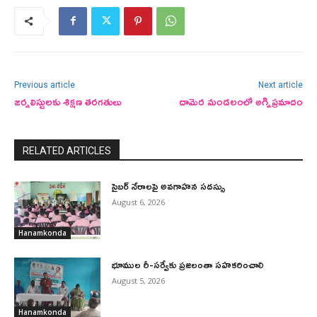
Previous article
Next article
జర్నలిస్టులకు శిక్షణ తరగతులు
దామెర మండలంలో అగ్నిప్రమాదం
RELATED ARTICLES
సైబర్ నేరాలపై అవగాహన సదస్సు
August 6, 2026
Hanamkonda
భూముల రీ-సర్వేకు ప్రజలంతా సహకరించాలి
August 5, 2026
Hanamkonda