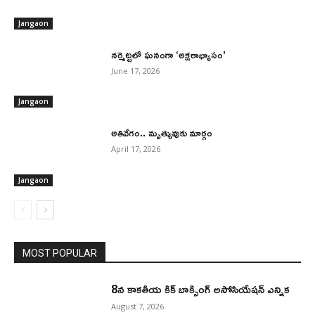
Jangaon
నర్మెట్టలో ఘనంగా ‘అక్షరాభ్యాసం’
June 17, 2026
Jangaon
అతివేగం.. మృత్యువుకు మార్గం
April 17, 2026
Jangaon
MOST POPULAR
8న కాకతీయ కిక్ బాక్సింగ్ అసోసియేషన్ ఎన్నిక
August 7, 2026