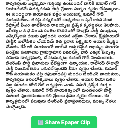
కార్యకర్తలకు ఎల్లప్పుడూ గుర్తింపు ఉంటుందనే దానికి కుమార్ గౌడ్
నియామకమే నిదర్శనమని పార్టీ శ్రేణులు హర్షం వ్యక్తం చేస్తున్నాయి.
ఈ సందర్భంగా నియామక పత్రం అందుకున్న కుమార్ గౌడ్
మాట్లాడుతూ.. తనపై నమ్మకంతో బాధ్యతలు అప్పగించిన మాజీ
డిప్యూటీ సీఎం తాటికొండ రాజయ్యకు ప్రత్యేక కృతజ్ఞతలు తెలిపారు.
జగిత్యాల సభ విజయవంతం కావడంతో కాంగ్రెస్ పార్టీ మంత్రులు,
ఎమ్మెల్యేలకు వణుకు పుట్టిందని ఆయన ఎద్దేవా చేశారు. క్షేత్రస్థాయిలో
పార్టీని బలోపేతం చేయడమే తన ప్రధాన లక్ష్యమని ఆయన స్పష్టం
చేశారు. కేసీఆర్ హయాంలో జరిగిన అద్భుతమైన అభివృద్ధి మరియు
సంక్షేమ పథకాలను గ్రామగ్రామాన వివరిస్తూ, భారీ ఎత్తున సభ్యత్వ
నమోదు కార్యక్రమాన్ని చేపట్టనున్నట్లు కుమార్ గౌడ్ వెల్లడించారు.
బీఆర్ఎస్ పార్టీ పునాదులు పటిష్టంగా ఉన్నాయని, రాబోయే రోజుల్లో
పార్టీ విజయకేతనం ఎగురవేస్తుందని ధీమా వ్యక్తం చేశారు. కుమార్
గౌడ్ నియామకం పట్ల రఘునాథపల్లి మండల బీఆర్ఎస్ నాయకులు,
కార్యకర్తలు ఆనందోత్సవాలు వ్యక్తం చేశారు. ఆయన నియామకం
పట్ల మండల టోల్ గేట్ అధ్యక్షులు ఎండి. సమీర్ ప్రత్యేక హర్షం
వ్యక్తం చేశారు. కుమార్ గౌడ్ నాయకత్వంలో మండలంలో పార్టీ
మరింత పుంజుకుంటుందని శ్రేణులు ధీమా వ్యక్తం చేశాయి. ఈ
కార్యక్రమంలో పలువురు బీఆర్ఎస్ ప్రజాప్రతినిధులు, ముఖ్య నేతలు
పాల్గొన్నారు.
Share Epaper Clip