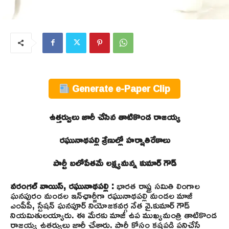
Generate e-Paper Clip
ఉత్తర్వులు జారీ చేసిన తాటికొండ రాజయ్య
రఘునాథపల్లి శ్రేణుల్లో హర్షాతిరేకాలు
పార్టీ బలోపేతమే లక్ష్యమన్న కుమార్ గౌడ్
వరంగల్ వాయిస్, రఘునాథపల్లి :
భారత రాష్ట్ర సమితి లింగాల
ఘనపురం మండల ఇన్‌ఛార్జీగా రఘునాథపల్లి మండల మాజీ
ఎంపీపీ, స్టేషన్ ఘనపూర్ నియోజకవర్గ నేత వై.కుమార్ గౌడ్
నియమితులయ్యారు. ఈ మేరకు మాజీ ఉప ముఖ్యమంత్రి తాటికొండ
రాజయ్య ఉత్తర్వులు జారీ చేశారు. పార్టీ కోసం కష్టపడి పనిచేసే