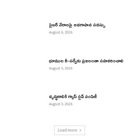
సైబర్ నేరాలపై అవగాహన సదస్సు
August 6, 2026
భూముల రీ-సర్వేకు ప్రజలంతా సహకరించాలి
August 5, 2026
వృద్ధురాలికి గ్యాస్ స్టవ్ పంపిణీ
August 3, 2026
Load more