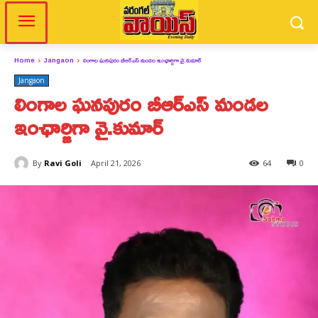
Home
Jangaon
లింగాల ఘనపురం బీఆర్ఎస్ మండల ఇంఛార్జిగా వై.కుమార్
Jangaon
లింగాల ఘనపురం బీఆర్ఎస్ మండల
ఇంఛార్జిగా వై.కుమార్
By
Ravi Goli
April 21, 2026
64
0