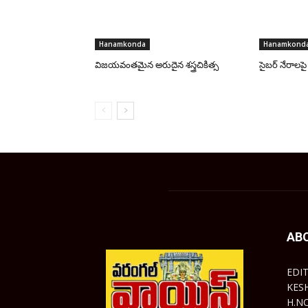
Hanamkonda
Hanamkond
విజయవంతమైన అరుదైన శస్త్రచికిత్స
సైబర్ నేరాల
AB
EDI
KES
H.N