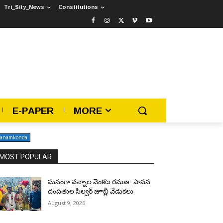
Tri_Sity_News
Constitutions
E-PAPER
MORE
anamkonda
MOST POPULAR
ఘనంగా వన్నాల వెంకట రమణ- పావన
దంపతుల సిల్వర్ జూబ్లీ వేడుకలు
August 9, 2026