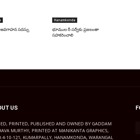
a
Hanamkonda
పై అవగాహన సదస్సు
భూముల రీ-సర్వేకు ప్రజలంతా
సహకరించాలి
OUT US
F
TED, PRINTED, PUBLISHED AND OWNED BY GADDAM
HAVA MURTHY, PRINTED AT MANIKANTA GRAPHICS,
O.4-10-121, KUMARPALLY, HANAMKONDA, WARANGAL