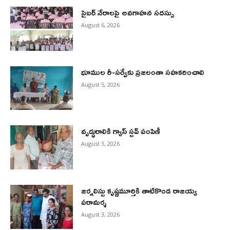
సైబర్ నేరాలపై అవగాహన సదస్సు
August 6, 2026
భూముల రీ-సర్వేకు ప్రజలంతా సహకరించాలి
August 5, 2026
వృద్ధురాలికి గ్యాస్ స్టవ్ పంపిణీ
August 3, 2026
జర్నలిస్టు కృష్ణమూర్తికి తాటికొండ రాజయ్య
పరామర్శ
August 3, 2026