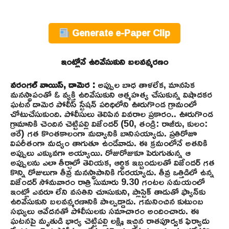
Generate e-Paper Clip
ఇంట్లోనే ఉరివేసుకుని బలవన్మరణం
వరంగల్ వాయిస్, దామెర :
అప్పుల బాధ తాళలేక, మానసిక
మనస్థాపంతో ఓ వ్యక్తి ఉరివేసుకుని ఆత్మహత్య చేసుకున్న విషాదకర
ఘటన దామెర పోలీస్ స్టేషన్ పరిధిలోని ఊరుగొండ గ్రామంలో
చోటుచేసుకుంది. పోలీసులు తెలిపిన వివరాల ప్రకారం.. ఊరుగొండ
గ్రామానికి చెందిన చెట్టిపల్లి విజేందర్ (50, తండ్రి: రాజీరు, కులం:
ఆరే) గత కొంతకాలంగా మద్యానికి బానిసయ్యాడు. ప్రతిరోజూ
విపరీతంగా మద్యం తాగుతూ ఉండేవాడు. ఈ క్రమంలోనే అతనికి
అప్పులు ఎక్కువగా అయ్యాయి. రోజురోజుకూ పెరుగుతున్న ఆ
అప్పులను ఎలా తీర్చాలో తెలియక, ఆర్థిక ఇబ్బందులతో విజేందర్ గత
కొన్ని రోజులుగా తీవ్ర మనస్థాపానికి గురయ్యాడు. తీవ్ర ఒత్తిడిలో ఉన్న
విజేందర్ సోమవారం రాత్రి సుమారు 9.30 గంటల సమయంలో
ఇంట్లో ఎవరూ లేని వసతిని చూసుకుని, ప్లాస్టిక్ తాడుతో ఫ్యాన్‌కు
ఉరివేసుకుని బలవన్మరణానికి పాల్పడ్డాడు. గమనించిన కుటుంబ
సభ్యులు ఆవేదనతో పోలీసులకు సమాచారం అందించారు. ఈ
ఘటనపై మృతుడి భార్య చెట్టిపల్లి లక్ష్మి ఇచ్చిన రాతపూర్వక ఫిర్యాదు