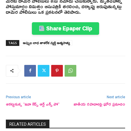
మేరకు దామెర పోలీసులు కేసు నమోదు చేసుకున్నారు. మృతదేహాన్ని
పోస్టుమార్టం నిమిత్తం ఆసుపత్రికి తరలించి, దర్యాప్తు జరుపుతున్నట్లు
దామెర పోలీసులు ఒక ప్రకటనలో తెలిపారు.
Share Epaper Clip
TAGS
అప్పుల బాధ తాళలేక వ్యక్తి ఆత్మహత్య
Previous article
Next article
ఆకట్టుకున్న ‘ఇవా కిడ్స్ ఆర్ట్ ఎక్స్ పో’
జాతీయ రహదారిపై ఘోర ప్రమాదం
RELATED ARTICLES