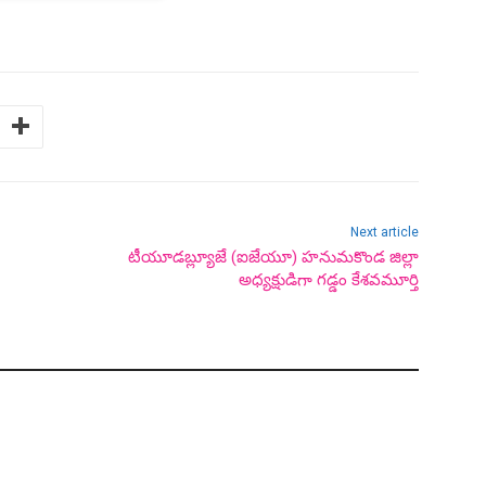
Next article
టీయూడబ్ల్యూజే (ఐజేయూ) హనుమకొండ జిల్లా
అధ్యక్షుడిగా గడ్డం కేశవమూర్తి