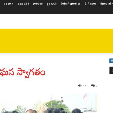
తెలంగాణ
ఆంధ్ర ప్రదేశ్
ఫొలిటికల్
క్రైం న్యూస్
Join Reporter
E-Paper
Special
 ప్రదేశ్
ఫొలిటికల్
క్రైం న్యూస్
JOIN REPORTE
H
ు ఘన స్వాగతం
47
0