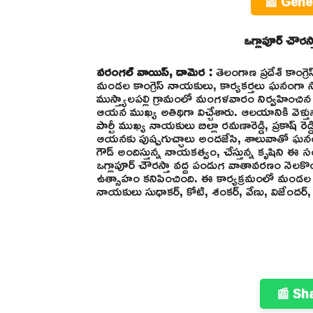
📰 Gene
ఒగ్లాపూర్ చౌరస్త
వరంగల్ వాయిస్, దామెర :
తెలంగాణ ప్రదేశ్ కాంగ్ర
మండల కాంగ్రెస్ నాయకులు, కార్యకర్తలు ఘనంగా
ముస్త్యాలపల్లి గ్రామంలో మంగళవారం నిర్వహించిన శ్
ఆయన ముఖ్య అతిథిగా విచ్చేశారు. ఆలయానికి వెళ్తున్న
పార్టీ ముఖ్య నాయకులు బిల్లా రమణారెడ్డి, ప్రకాష్
ఆయనకు పుష్పగుచ్ఛాలు అందజేసి, శాలువాతో ఘనంగా 
గౌడ్ అందిస్తున్న నాయకత్వం, చేస్తున్న కృషిని ఈ 
ఒగ్లాపూర్ చౌరస్తా వద్ద పండుగ వాతావరణం నెలకొంది. 
ఉత్సాహం కనిపించింది. ఈ కార్యక్రమంలో మండల అధ్యక
నాయకులు సుధాకర్, కోటి, శంకర్, వేణు, విజేందర్, 
📰 Sh