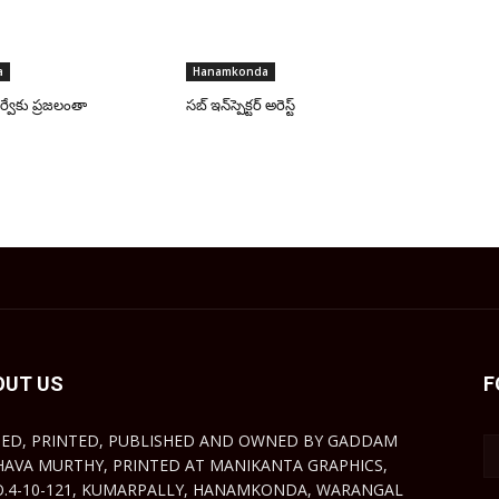
a
Hanamkonda
్వేకు ప్రజలంతా
సబ్ ఇన్‌స్పెక్టర్ అరెస్ట్
OUT US
F
TED, PRINTED, PUBLISHED AND OWNED BY GADDAM
HAVA MURTHY, PRINTED AT MANIKANTA GRAPHICS,
O.4-10-121, KUMARPALLY, HANAMKONDA, WARANGAL