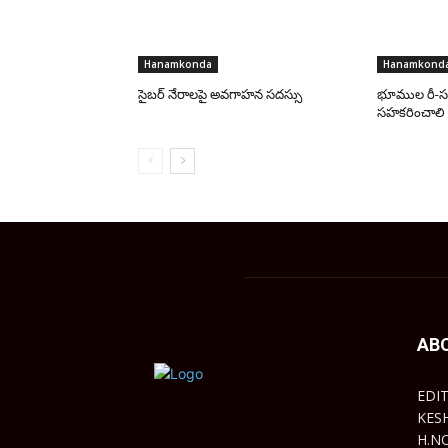
Hanamkonda
Hanamkond
సైబర్ నేరాలపై అవగాహన సదస్సు
భూముల రీ-సర
సహకరించాలి
AB
EDI
KES
H.N