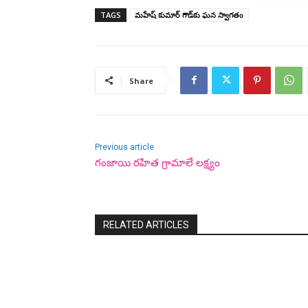
TAGS
మహేష్ కుమార్ గౌడ్‌కు ఘన స్వాగతం
Share
Previous article
గంజాయి రహిత గ్రామాలే లక్ష్యం
RELATED ARTICLES