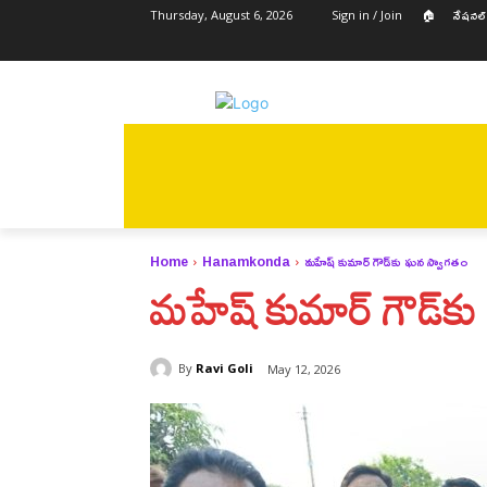
🏠
నేషనల్
Thursday, August 6, 2026
Sign in / Join
🏠
నేషనల్
తెలంగాణ
ఆంధ్ర
Home
Hanamkonda
మహేష్ కుమార్ గౌడ్‌కు ఘన స్వాగతం
మహేష్ కుమార్ గౌడ్‌క
By
Ravi Goli
May 12, 2026