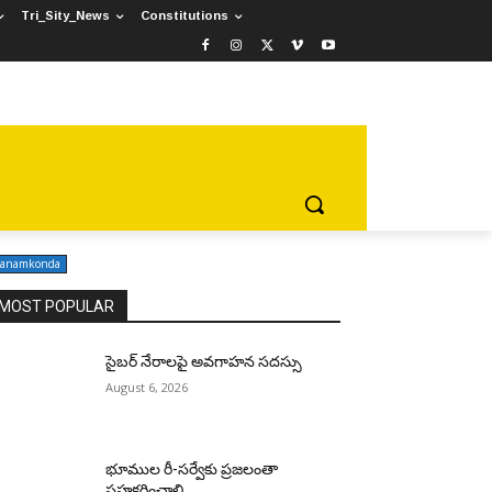
Tri_Sity_News
Constitutions
R
E-PAPER
SPECIAL
TRI_SITY_N
anamkonda
MOST POPULAR
సైబర్ నేరాలపై అవగాహన సదస్సు
August 6, 2026
భూముల రీ-సర్వేకు ప్రజలంతా
సహకరించాలి