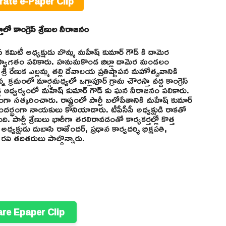
rate e-Paper Clip
ాలో కాంగ్రెస్ శ్రేణుల నీరాజనం
ెస్ కమిటీ అధ్యక్షుడు బొమ్మ మహేష్ కుమార్ గౌడ్ కి దామెర
 స్వాగతం పలికారు. హనుమకొండ జిల్లా దామెర మండలం
రీ రేణుక ఎల్లమ్మ తల్లి దేవాలయ ప్రతిష్టాపన మహోత్సవానికి
 క్రమంలో మార్గమధ్యలో ఒగ్లాపూర్ గ్రామ చౌరస్తా వద్ద కాంగ్రెస్
 రెడ్డి ఆధ్వర్యంలో మహేష్ కుమార్ గౌడ్ కు ఘన నీరాజనం పలికారు.
సత్కరించారు. రాష్ట్రంలో పార్టీ బలోపేతానికి మహేష్ కుమార్
సందర్భంగా నాయకులు కొనియాడారు. టీపీసీసీ అధ్యక్షుడి రాకతో
పార్టీ శ్రేణులు భారీగా తరలిరావడంతో కార్యకర్తల్లో కొత్త
్షుడు దుబాసి రాజేందర్, ప్రధాన కార్యదర్శి భిక్షపతి,
రవి తదితరులు పాల్గొన్నారు.
are Epaper Clip