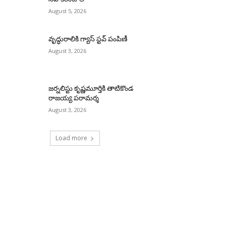
August 5, 2026
వృద్ధురాలికి గ్యాస్ స్టవ్ పంపిణీ
August 3, 2026
జర్నలిస్టు కృష్ణమూర్తికి తాటికొండ
రాజయ్య పరామర్శ
August 3, 2026
Load more