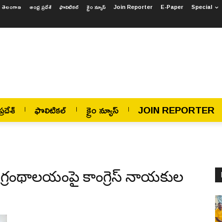
తెలంగాణ
ఆంధ్ర ప్రదేశ్
ఫొలిటికల్
క్రైం న్యూస్
Join Reporter
E-Paper
Special
్రదేశ్
ఫొలిటికల్
క్రైం న్యూస్
JOIN REPORTER
నే గ్రంథాలయంపై కాంగ్రెస్ నాయకుల