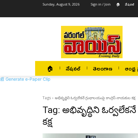
🏠
నేషనల్
Sunday, August 9, 2026
Sign in / Join
🏠
నేషనల్
తెలంగాణ
ఆంధ్ర ప
📰 Generate e-Paper Clip
Tags
అభివృద్ధిని ఓర్వలేకనే గ్రంథాలయంపై కాంగ్రెస్ నాయకుల కక్ష
Tag:
అభివృద్ధిని ఓర్వలేక
కక్ష