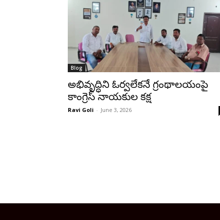
Blog
అభివృద్ధిని ఓర్వలేకనే గ్రంథాలయంపై
కాంగ్రెస్ నాయకుల కక్ష
Ravi Goli
-
June 3, 2026