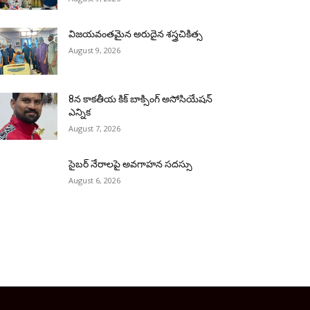
విజయవంతమైన అరుదైన శస్త్రచికిత్స
August 9, 2026
8న కాకతీయ కిక్ బాక్సింగ్ అసోసియేషన్
ఎన్నిక
August 7, 2026
సైబర్ నేరాలపై అవగాహన సదస్సు
August 6, 2026