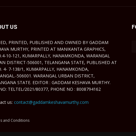
OUT US
F
TED, PRINTED, PUBLISHED AND OWNED BY GADDAM
HAVA MURTHY, PRINTED AT MANIKANTA GRAPHICS,
O.4-10-121, KUMARPALLY, HANAMKONDA, WARANGAL
AN DISTRICT-506001, TELANGANA STATE, PUBLISHED AT
O. 4- 7-138/1, KUMARPALLY, HANAMKONDA,
ANGAL.-506001. WARANGAL URBAN DISTRICT,
ANGANA STATE. EDITOR : GADDAM KESHAVA MURTHY.
NO: TELTEL/2021/80377, PHONE NO : 8008794162
act us:
contact@gaddamkeshavamurthy.com
s and Conditions