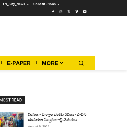
Tri_Sity_News
Constitutions
E-PAPER
MORE
MOST READ
ఘనంగా వన్నాల వెంకట రమణ- పావన
దంపతుల సిల్వర్ జూబ్లీ వేడుకలు
August 9, 2026