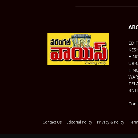
AB
EDI
KES
H.N
URB
H.N
WAR
TEL
RNI 
Cont
Contact Us
Editorial Policy
Privacy & Policy
Term