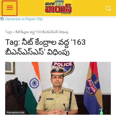
Generate e-Paper Clip
Tags
నీట్ కేంద్రాల వద్ద '163 బీఎన్ఎస్ఎస్' విధింపు
Tag:
నీట్ కేంద్రాల వద్ద '163
బీఎన్ఎస్ఎస్' విధింపు
Hanamkonda