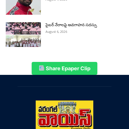
సైబర్ నేరాలపై అవగాహన సదస్సు
August 6, 2026
Share Epaper Clip