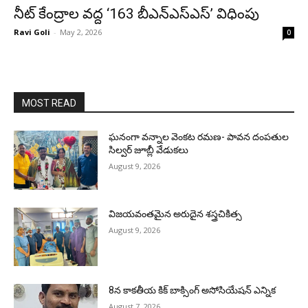
నీట్ కేంద్రాల వద్ద ‘163 బీఎన్ఎస్ఎస్’ విధింపు
Ravi Goli
-
May 2, 2026
0
MOST READ
ఘనంగా వన్నాల వెంకట రమణ- పావన దంపతుల
సిల్వర్ జూబ్లీ వేడుకలు
August 9, 2026
విజయవంతమైన అరుదైన శస్త్రచికిత్స
August 9, 2026
8న కాకతీయ కిక్ బాక్సింగ్ అసోసియేషన్ ఎన్నిక
August 7, 2026