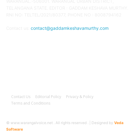
WARANGAL.-506001. WARANGAL URBAN DISTRICT,
TELANGANA STATE. EDITOR : GADDAM KESHAVA MURTHY.
RNI NO: TELTEL/2021/80377, PHONE NO : 8008794162
Contact us:
contact@gaddamkeshavamurthy.com
FOLLOW US
Contact Us
Editorial Policy
Privacy & Policy
Terms and Conditions
© www.warangalvoice.net . All rights reserved . | Designed by
Veda
Software