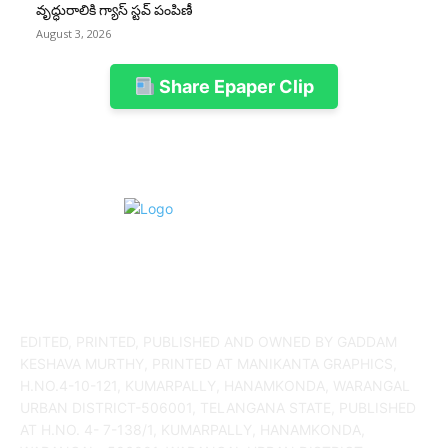
వృద్ధురాలికి గ్యాస్ స్టవ్ పంపిణీ
August 3, 2026
Share Epaper Clip
ABOUT US
EDITED, PRINTED, PUBLISHED AND OWNED BY GADDAM
KESHAVA MURTHY, PRINTED AT MANIKANTA GRAPHICS,
H.NO.4-10-121, KUMARPALLY, HANAMKONDA, WARANGAL
URBAN DISTRICT-506001, TELANGANA STATE, PUBLISHED
AT H.NO. 4- 7-138/1, KUMARPALLY, HANAMKONDA,