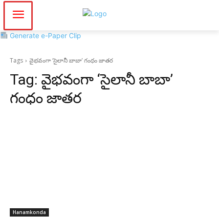
Generate e-Paper Clip
Tags
వైభవంగా ‘సైలానీ బాబా’ గంధం జాతర
Tag:
వైభవంగా ‘సైలానీ బాబా’
గంధం జాతర
Hanamkonda