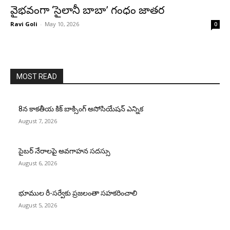
వైభవంగా ‘సైలానీ బాబా’ గంధం జాతర
Ravi Goli
-
May 10, 2026
0
MOST READ
8న కాకతీయ కిక్ బాక్సింగ్ అసోసియేషన్ ఎన్నిక
August 7, 2026
సైబర్ నేరాలపై అవగాహన సదస్సు
August 6, 2026
భూముల రీ-సర్వేకు ప్రజలంతా సహకరించాలి
August 5, 2026