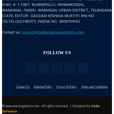
H.NO. 4- 7-138/1, KUMARPALLY, HANAMKONDA,
WARANGAL.-506001. WARANGAL URBAN DISTRICT, TELANGANA
STATE. EDITOR : GADDAM KESHAVA MURTHY. RNI NO:
TELTEL/2021/80377, PHONE NO : 8008794162
Contact us:
contact@gaddamkeshavamurthy.com
FOLLOW US
Contact Us
Editorial Policy
Privacy & Policy
Terms and Conditions
© www.warangalvoice.net . All rights reserved . | Designed by
Veda
Software