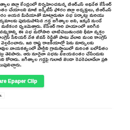
ాల జిల్లా కేంద్రంలో నిర్వహించనున్న బీఆర్ఎస్ అధినేత కేసీఆర్
చేయాలని మాజీ జడ్పీటీసీ ఫోరం జిల్లా అధ్యక్షులు, బీఆర్ఎస్
ివారం ఆయన మీడియాతో మాట్లాడుతూ సభ ఏర్పాట్లు మరియు
మాలకు పురుడుపోసిన గడ్డ జగిత్యాల అని, ఇక్కడి నుండే
 అజయ్ మణికంఠ ధ్వజమెత్తారు. కేసీఆర్ గారి హయాంలో జరిగిన
ఉన్న నమ్మకాన్ని ఈ సభ మరోసారి చాటిచెబుతుందని ధీమా వ్యక్తం
ెస్ సీనియర్ నేత జీవన్ రెడ్డితో పాటు వేలాది మంది కాంగ్రెస్
వెల్లడించారు. ఇది రాష్ట్ర రాజకీయాల్లో పెను మార్పులకు
్ రావుల నాయకత్వంలో పార్టీని గ్రామస్థాయిలో మరింత బలోపేతం
్నట్లు తెలిపారు. ఆరు నూరైనా సభను విజయవంతం చేసేందుకు
రారు. జగిత్యాల గడ్డపై గులాబీ జెండా రెపరెపలాడేలా ప్రతి
పునిచ్చారు.
are Epaper Clip
s.