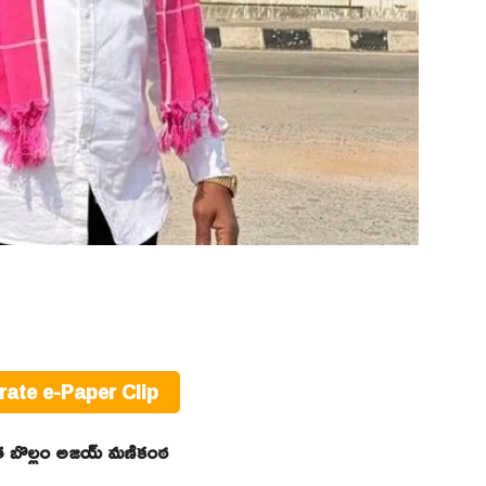
rate e-Paper Clip
ేత బొల్లం అజయ్ మణికంఠ