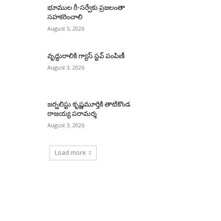
భూముల రీ-సర్వేకు ప్రజలంతా
సహకరించాలి
August 5, 2026
వృద్ధురాలికి గ్యాస్ స్టవ్ పంపిణీ
August 3, 2026
జర్నలిస్టు కృష్ణమూర్తికి తాటికొండ
రాజయ్య పరామర్శ
August 3, 2026
Load more