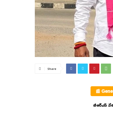
Share
📰 Gene
బీఆర్ఎస్ న