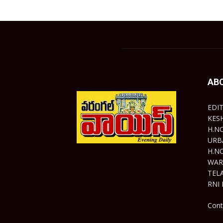
AB
EDI
KES
H.N
URB
H.N
WAR
TEL
RNI 
Cont