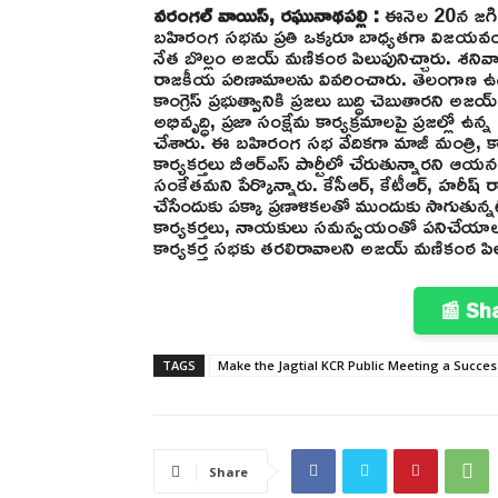
వరంగల్ వాయిస్, రఘునాథపల్లి :
ఈనెల 20న జగిత్య
బహిరంగ సభను ప్రతి ఒక్కరూ బాధ్యతగా విజయవంతం 
నేత బొల్లం అజయ్ మణికంఠ పిలుపునిచ్చారు. శన
రాజకీయ పరిణామాలను వివరించారు. తెలంగాణ ఉద్య
కాంగ్రెస్ ప్రభుత్వానికి ప్రజలు బుద్ధి చెబుతారని
అభివృద్ధి, ప్రజా సంక్షేమ కార్యక్రమాలపై ప్రజల్లో 
చేశారు. ఈ బహిరంగ సభ వేదికగా మాజీ మంత్రి, కాంగ్ర
కార్యకర్తలు బీఆర్ఎస్ పార్టీలో చేరుతున్నారని ఆయన 
సంకేతమని పేర్కొన్నారు. కేసీఆర్, కేటీఆర్, హరీష
చేసేందుకు పక్కా ప్రణాళికలతో ముందుకు సాగుతున
కార్యకర్తలు, నాయకులు సమన్వయంతో పనిచేయాలని కో
కార్యకర్త సభకు తరలిరావాలని అజయ్ మణికంఠ పిలు
📰 Sh
TAGS
Make the Jagtial KCR Public Meeting a Succes
Share