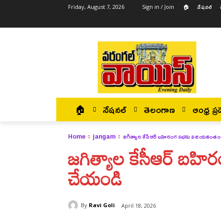
🏠
నేషనల్
Friday, August 7, 2026
Sign in / Join
🏠
నేషనల్
తెలంగాణ
ఆంధ్ర ప్రద
Home
jangam
జగిత్యాల కేసీఆర్ బహిరంగ సభను విజయవంత
జగిత్యాల కేసీఆర్ బ
చేయండి
By
Ravi Goli
April 18, 2026