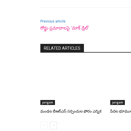
Previous article
రోడ్డు ప్రమాదాలపై ‘మాక్ డ్రిల్’
RELATED ARTICLES
jangam
jangam
మండల బీఆర్‌ఎస్ సర్పంచుల ఫోరం ఎన్నిక
పేదల భూములన