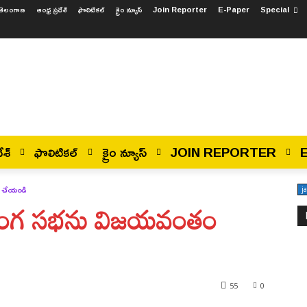
తెలంగాణ
ఆంధ్ర ప్రదేశ్
ఫొలిటికల్
క్రైం న్యూస్
Join Reporter
E-Paper
Special
ేశ్
ఫొలిటికల్
క్రైం న్యూస్
JOIN REPORTER
ం చేయండి
j
హిరంగ సభను విజయవంతం
55
0