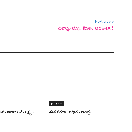
Next article
చలాన్లు లేవు.. కేవలం అవగాహనే
jangam
ు కాపాడటమే లక్ష్యం
ఈత సరదా.. విషాదం కావొద్దు