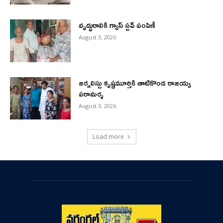
వృద్ధురాలికి గ్యాస్ స్టవ్ పంపిణీ
August 3, 2026
జర్నలిస్టు కృష్ణమూర్తికి తాటికొండ రాజయ్య
పరామర్శ
August 3, 2026
Load more