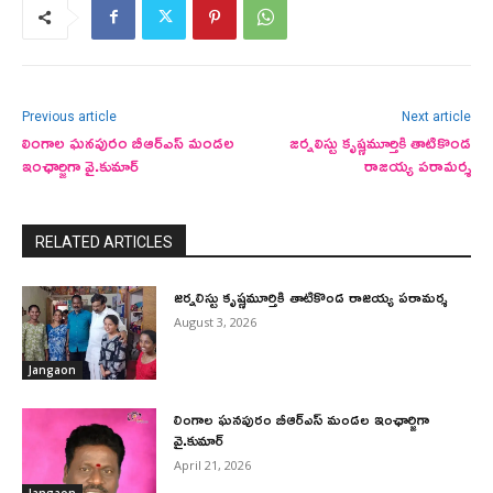
Previous article
Next article
లింగాల ఘనపురం బీఆర్ఎస్ మండల
జర్నలిస్టు కృష్ణమూర్తికి తాటికొండ
ఇంఛార్జిగా వై.కుమార్
రాజయ్య పరామర్శ
RELATED ARTICLES
జర్నలిస్టు కృష్ణమూర్తికి తాటికొండ రాజయ్య పరామర్శ
August 3, 2026
Jangaon
లింగాల ఘనపురం బీఆర్ఎస్ మండల ఇంఛార్జిగా
వై.కుమార్
April 21, 2026