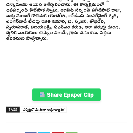
చిన్నారులను ఆయన ఆశీర్వదించారు. ఈ కార్యక్రమంలో
ఉపసర్పంచ్ కొలేపాక స్వామి, ఆగపేట సర్పంచ్ పగిడిపాటి రాజు,
వార్డు మెంబర్ కొలెపాక యాదగిరి, ఐసీడీఎస్ సూపర్‌వైజర్ శృతి,
అంగన్‌వాడీ టీచర్లు రజిత కుమారి, బి. సృజన, శోభదేవి,
స్వరూపరాణి, విజయలక్ష్మి, ఏఎన్‌ఎం కరుణ, ఆశా వర్కర్లు మంగ,
స్థానిక నాయకులు చెప్పాల విజయ్, గ్రామ మహిళలు, పెద్దలు
తదితరులు పాల్గొన్నారు.
Share Epaper Clip
TAGS
నర్మెట్టలో ఘనంగా ‘అక్షరాభ్యాసం’