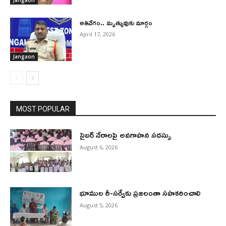
Jangaon
అతివేగం.. మృత్యువుకు మార్గం
April 17, 2026
Jangaon
MOST POPULAR
సైబర్ నేరాలపై అవగాహన సదస్సు
August 6, 2026
భూముల రీ-సర్వేకు ప్రజలంతా సహకరించాలి
August 5, 2026