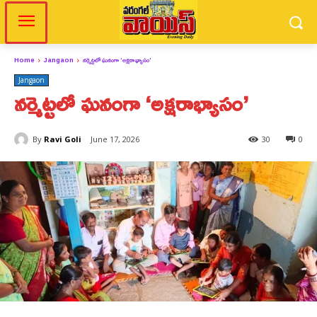
Home
Jangaon
నర్మెట్టలో ఘనంగా ‘అక్షరాభ్యాసం’
Jangaon
నర్మెట్టలో ఘనంగా ‘అక్షరాభ్యాసం’
By
Ravi Goli
June 17, 2026
30
0