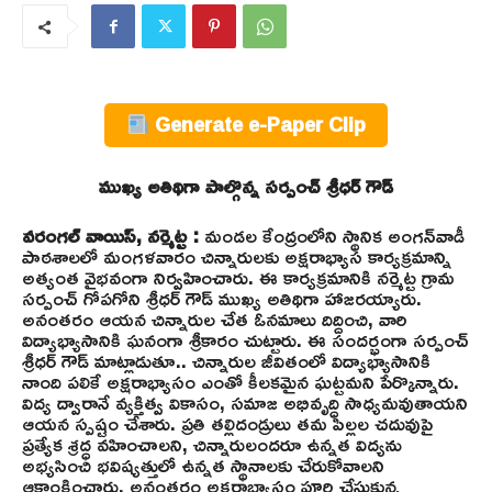
Generate e-Paper Clip
ముఖ్య అతిథిగా పాల్గొన్న సర్పంచ్ శ్రీధర్ గౌడ్
వరంగల్ వాయిస్, నర్మెట్ట :
మండల కేంద్రంలోని స్థానిక అంగన్‌వాడీ
పాఠశాలలో మంగళవారం చిన్నారులకు అక్షరాభ్యాస కార్యక్రమాన్ని
అత్యంత వైభవంగా నిర్వహించారు. ఈ కార్యక్రమానికి నర్మెట్ట గ్రామ
సర్పంచ్ గోపగోని శ్రీధర్ గౌడ్ ముఖ్య అతిథిగా హాజరయ్యారు.
అనంతరం ఆయన చిన్నారుల చేత ఓనమాలు దిద్దించి, వారి
విద్యాభ్యాసానికి ఘనంగా శ్రీకారం చుట్టారు. ఈ సందర్భంగా సర్పంచ్
శ్రీధర్ గౌడ్ మాట్లాడుతూ.. చిన్నారుల జీవితంలో విద్యాభ్యాసానికి
నాంది పలికే అక్షరాభ్యాసం ఎంతో కీలకమైన ఘట్టమని పేర్కొన్నారు.
విద్య ద్వారానే వ్యక్తిత్వ వికాసం, సమాజ అభివృద్ధి సాధ్యమవుతాయని
ఆయన స్పష్టం చేశారు. ప్రతి తల్లిదండ్రులు తమ పిల్లల చదువుపై
ప్రత్యేక శ్రద్ధ వహించాలని, చిన్నారులందరూ ఉన్నత విద్యను
అభ్యసించి భవిష్యత్తులో ఉన్నత స్థానాలకు చేరుకోవాలని
ఆకాంక్షించారు. అనంతరం అక్షరాభ్యాసం పూర్తి చేసుకున్న