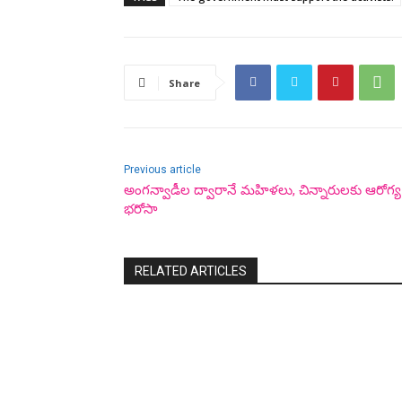
Share
Previous article
అంగన్వాడీల ద్వారానే మహిళలు, చిన్నారులకు ఆరోగ్య
భరోసా
RELATED ARTICLES