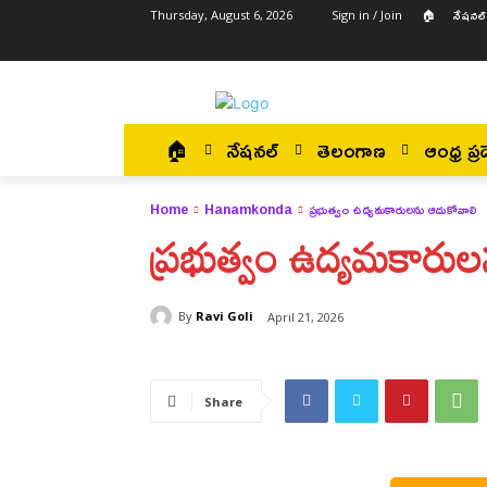
🏠
నేషనల్
Thursday, August 6, 2026
Sign in / Join
🏠
నేషనల్
తెలంగాణ
ఆంధ్ర ప్రద
Home
Hanamkonda
ప్రభుత్వం ఉద్యమకారులను ఆదుకోవాలి
ప్రభుత్వం ఉద్యమకారు
By
Ravi Goli
April 21, 2026
Share