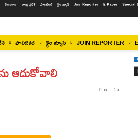
తెలంగాణ
ఆంధ్ర ప్రదేశ్
ఫొలిటికల్
క్రైం న్యూస్
Join Reporter
E-Paper
Special
ేశ్
ఫొలిటికల్
క్రైం న్యూస్
JOIN REPORTER
H
లను ఆదుకోవాలి
38
0