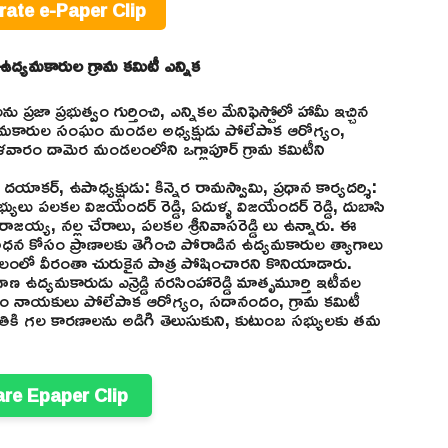
rate e-Paper Clip
 ఉద్యమకారుల గ్రామ కమిటీ ఎన్నిక
రజా ప్రభుత్వం గుర్తించి, ఎన్నికల మేనిఫెస్టోలో హామీ ఇచ్చిన
్యమకారుల సంఘం మండల అధ్యక్షుడు పోలేపాక ఆరోగ్యం,
గళవారం దామెర మండలంలోని ఒగ్లాపూర్ గ్రామ కమిటీని
ల దయాకర్, ఉపాధ్యక్షుడు: కిన్నెర రామస్వామి, ప్రధాన కార్యదర్శి:
భ్యులు పలకల విజయేందర్ రెడ్డి, ఏదుళ్ళ విజయేందర్ రెడ్డి, దుబాసి
రాజయ్య, నల్ల చేరాలు, పలకల శ్రీనివాసరెడ్డి లు ఉన్నారు. ఈ
న కోసం ప్రాణాలకు తెగించి పోరాడిన ఉద్యమకారుల త్యాగాలు
ాలంలో వీరంతా చురుకైన పాత్ర పోషించారని కొనియాడారు.
ణ ఉద్యమకారుడు ఎన్రెడ్డి నరసింహారెడ్డి మాతృమూర్తి ఇటీవల
నాయకులు పోలేపాక ఆరోగ్యం, సదానందం, గ్రామ కమిటీ
 మృతికి గల కారణాలను అడిగి తెలుసుకుని, కుటుంబ సభ్యులకు తమ
are Epaper Clip