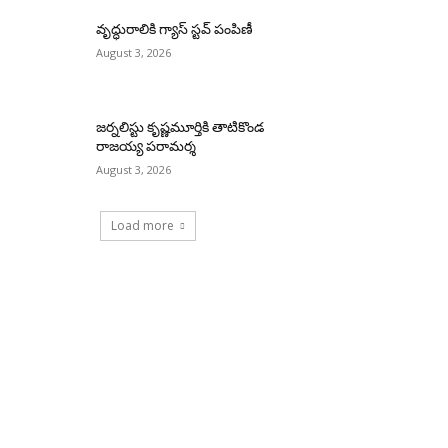
వృద్ధురాలికి గ్యాస్ స్టవ్ పంపిణీ
August 3, 2026
జర్నలిస్టు కృష్ణమూర్తికి తాటికొండ
రాజయ్య పరామర్శ
August 3, 2026
Load more