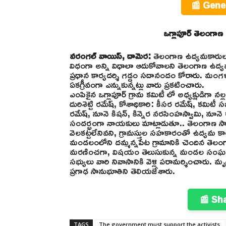
📰 Gene
ఒగ్లాపూర్ తెలంగాణ
వరంగల్ వాయిస్, దామెర:
తెలంగాణ ఉద్యమకారులను ప్
విధంగా అన్ని విధాలా ఆదుకోవాలని తెలంగాణ ఉద
ప్రధాన కార్యదర్శి గడ్డం సదానందం కోరారు. మం
ఏకగ్రీవంగా ఎన్నుకున్నట్లు వారు ప్రకటించారు.
ఎంపికైన ఒగ్లాపూర్ గ్రామ కమిటీ లో అధ్యక్షుడిగా నల్
దురిశెట్టి రమేష్, కోశాధికారి: కీసర రమేష్, కమిటీ స
రమేష్, నూనె కిషన్, కిన్నెర నరసింహస్వామి, నూనె 
సందర్భంగా నాయకులు మాట్లాడుతూ.. తెలంగాణ సాధ
వెలకట్టలేనివని, గ్రామస్తుల సహకారంతో ఉద్యమ క
మండలంలోని దమ్మన్నపేట గ్రామానికి చెందిన తెలంగా
మరణించగా, విషయం తెలుసుకున్న మండల సంఘం 
సభ్యులు వారి నివాసానికి వెళ్లి పరామర్శించారు.
ప్రగాఢ సానుభూతిని తెలియజేశారు.
📰 Sh
TAGS
The government must support the activists.