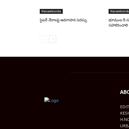
Hanamkonda
Hanamkond
సైబర్ నేరాలపై అవగాహన సదస్సు
భూముల రీ-సర
సహకరించాలి
AB
EDI
KES
H.N
URB