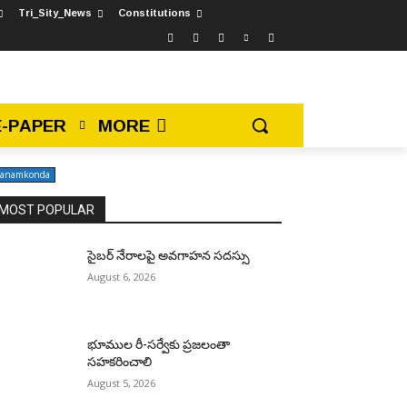
Tri_Sity_News
Constitutions
E-PAPER
MORE
anamkonda
MOST POPULAR
సైబర్ నేరాలపై అవగాహన సదస్సు
August 6, 2026
భూముల రీ-సర్వేకు ప్రజలంతా
సహకరించాలి
August 5, 2026