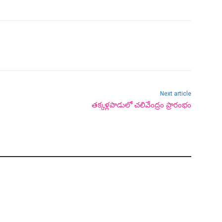
Next article
తక్కళ్లపాడులో చలివేంద్రం ప్రారంభం