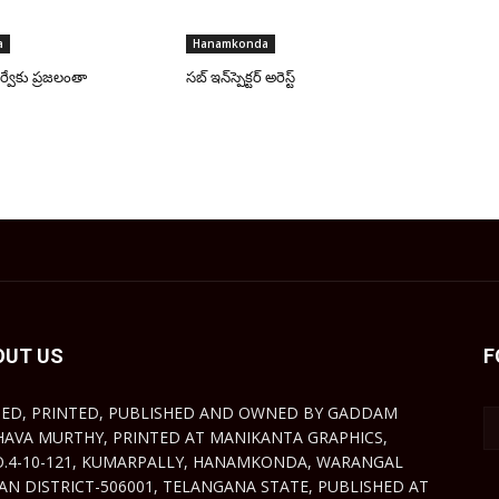
a
Hanamkonda
్వేకు ప్రజలంతా
సబ్ ఇన్‌స్పెక్టర్ అరెస్ట్
OUT US
F
TED, PRINTED, PUBLISHED AND OWNED BY GADDAM
HAVA MURTHY, PRINTED AT MANIKANTA GRAPHICS,
O.4-10-121, KUMARPALLY, HANAMKONDA, WARANGAL
AN DISTRICT-506001, TELANGANA STATE, PUBLISHED AT