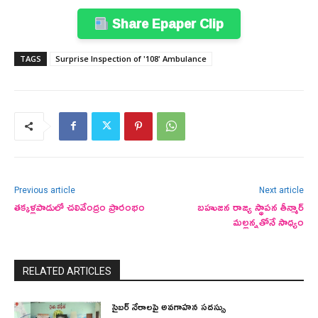
Share Epaper Clip
TAGS
Surprise Inspection of '108' Ambulance
Previous article
Next article
తక్కళ్లపాడులో చలివేంద్రం ప్రారంభం
బహుజన రాజ్య స్థాపన తీన్మార్
మల్లన్నతోనే సాధ్యం
RELATED ARTICLES
సైబర్ నేరాలపై అవగాహన సదస్సు