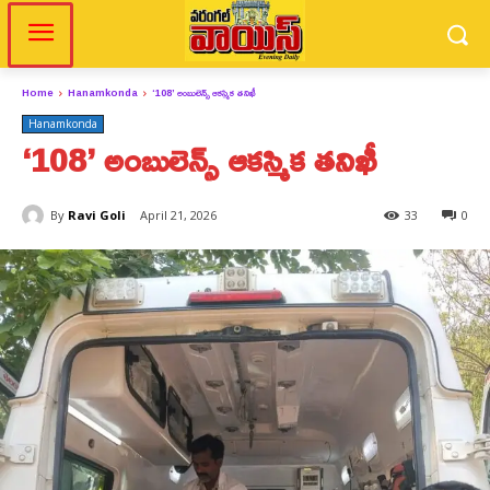
Home
Hanamkonda
‘108’ అంబులెన్స్‌ ఆకస్మిక తనిఖీ
Hanamkonda
‘108’ అంబులెన్స్‌ ఆకస్మిక తనిఖీ
By
Ravi Goli
April 21, 2026
33
0