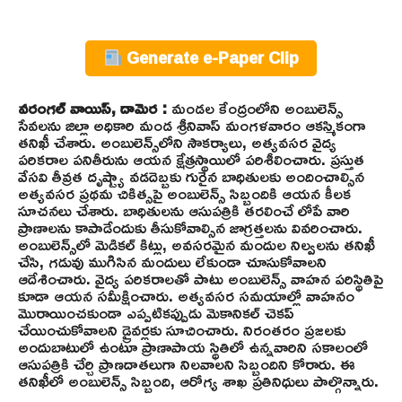
Generate e-Paper Clip
వరంగల్ వాయిస్, దామెర :
మండల కేంద్రంలోని అంబులెన్స్
సేవలను జిల్లా అధికారి మండ శ్రీనివాస్ మంగళవారం ఆకస్మికంగా
తనిఖీ చేశారు. అంబులెన్స్‌లోని సౌకర్యాలు, అత్యవసర వైద్య
పరికరాల పనితీరును ఆయన క్షేత్రస్థాయిలో పరిశీలించారు. ప్రస్తుత
వేసవి తీవ్రత దృష్ట్యా వడదెబ్బకు గురైన బాధితులకు అందించాల్సిన
అత్యవసర ప్రథమ చికిత్సపై అంబులెన్స్ సిబ్బందికి ఆయన కీలక
సూచనలు చేశారు. బాధితులను ఆసుపత్రికి తరలించే లోపే వారి
ప్రాణాలను కాపాడేందుకు తీసుకోవాల్సిన జాగ్రత్తలను వివరించారు.
అంబులెన్స్‌లో మెడికల్ కిట్లు, అవసరమైన మందుల నిల్వలను తనిఖీ
చేసి, గడువు ముగిసిన మందులు లేకుండా చూసుకోవాలని
ఆదేశించారు. వైద్య పరికరాలతో పాటు అంబులెన్స్ వాహన పరిస్థితిపై
కూడా ఆయన సమీక్షించారు. అత్యవసర సమయాల్లో వాహనం
మొరాయించకుండా ఎప్పటికప్పుడు మెకానికల్ చెకప్
చేయించుకోవాలని డ్రైవర్లకు సూచించారు. నిరంతరం ప్రజలకు
అందుబాటులో ఉంటూ ప్రాణాపాయ స్థితిలో ఉన్నవారిని సకాలంలో
ఆసుపత్రికి చేర్చి ప్రాణదాతలుగా నిలవాలని సిబ్బందిని కోరారు. ఈ
తనిఖీలో అంబులెన్స్ సిబ్బంది, ఆరోగ్య శాఖ ప్రతినిధులు పాల్గొన్నారు.