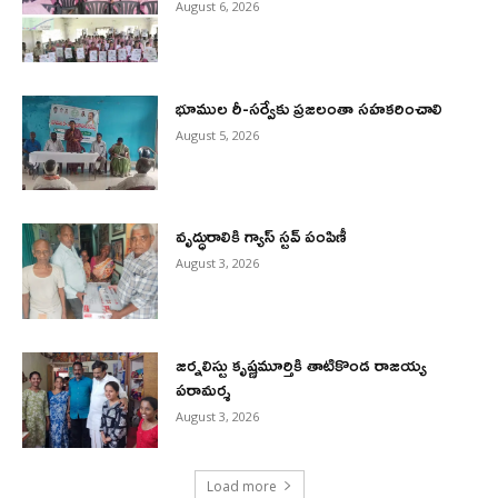
August 6, 2026
భూముల రీ-సర్వేకు ప్రజలంతా సహకరించాలి
August 5, 2026
వృద్ధురాలికి గ్యాస్ స్టవ్ పంపిణీ
August 3, 2026
జర్నలిస్టు కృష్ణమూర్తికి తాటికొండ రాజయ్య
పరామర్శ
August 3, 2026
Load more