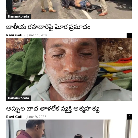
Hanamkonda
జాతీయ రహదారిపై ఘోర ప్రమాదం
Ravi Goli
-
June 11, 2026
0
Hanamkonda
అప్పుల బాధ తాళలేక వ్యక్తి ఆత్మహత్య
Ravi Goli
-
June 9, 2026
0