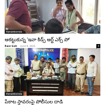
Hanamkonda
ఆకట్టుకున్న ‘ఇవా కిడ్స్ ఆర్ట్ ఎక్స్ పో’
Ravi Goli
-
June 8, 2026
0
Hanamkonda
పేకాట స్థావరంపై పోలీసుల దాడి