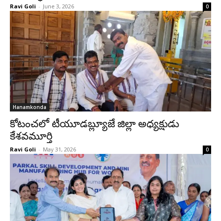
Ravi Goli
-
June 3, 2026
0
Hanamkonda
కోటంచలో టీయూడబ్ల్యూజే జిల్లా అధ్యక్షుడు
కేశవమూర్తి
Ravi Goli
-
May 31, 2026
0