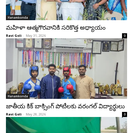
Hanamkonda
మహిళా ఆత్మగౌరవానికి సరికొత్త అధ్యాయం
Ravi Goli
-
May 31, 2026
0
Hanamkonda
జాతీయ కిక్ బాక్సింగ్ పోటీలకు వరంగల్ విద్యార్థులు
Ravi Goli
-
May 28, 2026
0