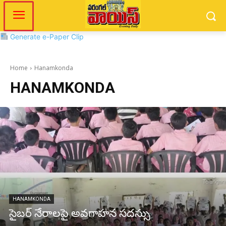
Generate e-Paper Clip
Home
Hanamkonda
HANAMKONDA
HANAMKONDA
సైబర్ నేరాలపై అవగాహన సదస్సు