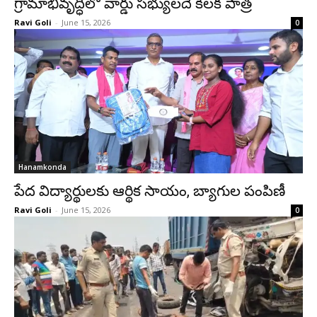
గ్రామాభివృద్ధిలో వార్డు సభ్యులదే కీలక పాత్ర
Ravi Goli
-
June 15, 2026
0
Hanamkonda
పేద విద్యార్థులకు ఆర్థిక సాయం, బ్యాగుల పంపిణీ
Ravi Goli
-
June 15, 2026
0