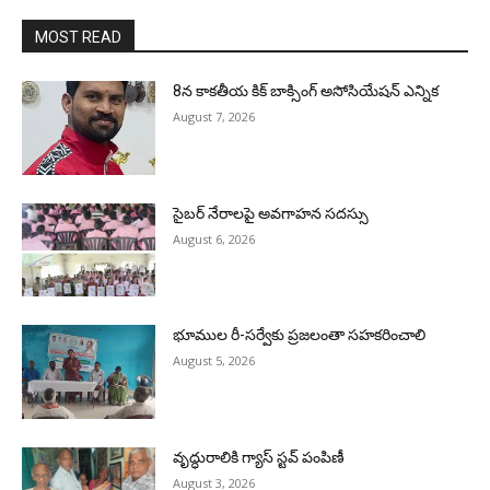
MOST READ
8న కాకతీయ కిక్ బాక్సింగ్ అసోసియేషన్ ఎన్నిక
August 7, 2026
సైబర్ నేరాలపై అవగాహన సదస్సు
August 6, 2026
భూముల రీ-సర్వేకు ప్రజలంతా సహకరించాలి
August 5, 2026
వృద్ధురాలికి గ్యాస్ స్టవ్ పంపిణీ
August 3, 2026