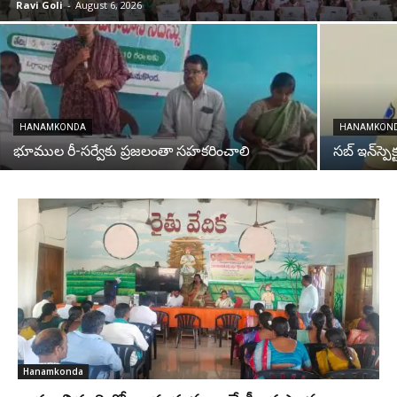
Ravi Goli
-
August 6, 2026
HANAMKONDA
HANAMKON
భూముల రీ-సర్వేకు ప్రజలంతా సహకరించాలి
సబ్ ఇన్‌స్పెక్
Hanamkonda