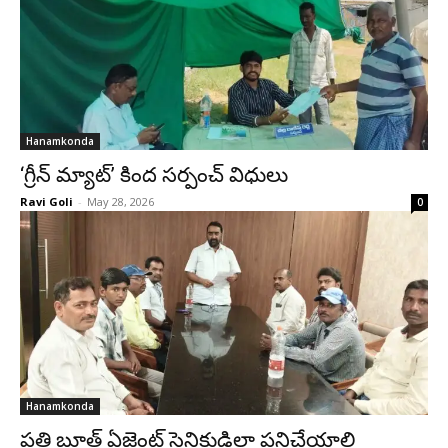
Hanamkonda
‘గ్రీన్ మ్యాట్’ కింద సర్పంచ్ విధులు
Ravi Goli
-
May 28, 2026
0
Hanamkonda
ప్రతి బూత్ ఏజెంట్ సైనికుడిలా పనిచేయాలి