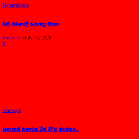
Hanamkonda
నీట్ ఫలితాల్లో ఓరుగల్లు జెండా
Ravi Goli
-
July 18, 2026
0
Warangal
ప్రజావాణి విచారణ వేళ నోట్ల కలకలం..