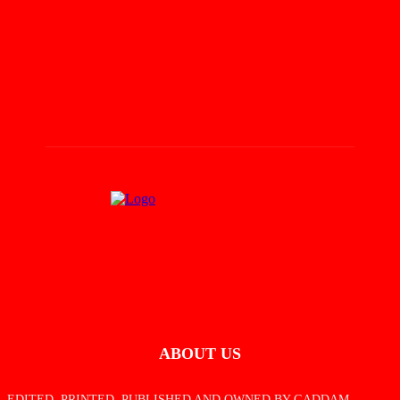
August 3, 2026
సబ్ ఇన్‌స్పెక్టర్ అరెస్ట్
July 31, 2026
Load more
ABOUT US
EDITED, PRINTED, PUBLISHED AND OWNED BY GADDAM