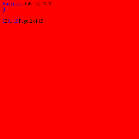
Ravi Goli
-
July 17, 2026
0
1
2
3
...
19
Page 2 of 19
MOST POPULAR
భూముల రీ-సర్వేకు ప్రజలంతా సహకరించాలి
August 5, 2026
వృద్ధురాలికి గ్యాస్ స్టవ్ పంపిణీ
August 3, 2026
జర్నలిస్టు కృష్ణమూర్తికి తాటికొండ రాజయ్య పరామర్శ