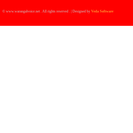
© www.warangalvoice.net . All rights reserved . | Designed by
Veda Software