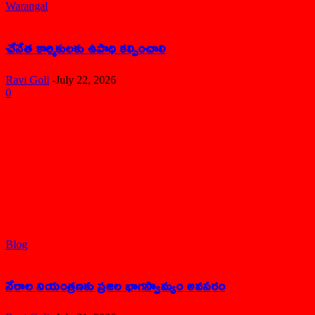
Warangal
చేనేత కార్మికులకు ఉపాధి కల్పించాలి
Ravi Goli
-
July 22, 2026
0
Blog
నేరాల నియంత్రణకు ప్రజల భాగస్వామ్యం అవసరం