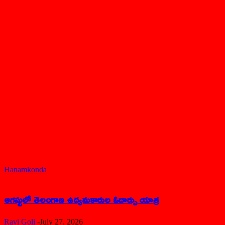
నేషనల్
తెలంగాణ
ఆంధ్ర ప్రదేశ్
ఫొలిటికల్
క్రైం న్య
LATEST ARTICLES
Hanamkonda
ఆగష్టులో తెలంగాణ ఉద్యమకారుల ఓదార్పు యాత్ర
Ravi Goli
-
July 27, 2026