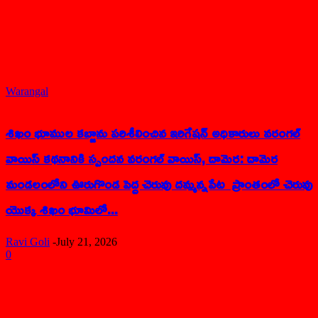
Warangal
శిఖం భూముల కబ్జాను పరిశీలించిన ఇరిగేషన్ అధికారులు వరంగల్
వాయిస్ కథనానికి స్పందన వరంగల్ వాయిస్, దామెర: దామెర
మండలంలోని ఊరుగొండ పెద్ద చెరువు దమ్మన్నపేట ప్రాంతంలో చెరువు
యొక్క శిఖం భూమిలో...
Ravi Goli
-
July 21, 2026
0