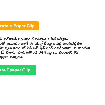
ate e-Paper Clip
్రవేశానికి నిర్వహించే ప్రతిష్టాత్మక నీట్ పరీక్షను
లో ఆదివారం జరిగే ఈ పరీక్షా కేంద్రాల వద్ద శాంతిభద్రతల
ున్నట్లు వరంగల్ సీపీ సన్ ప్రీత్ సింగ్ వెల్లడించారు. నగరంలోని
 ఏర్పాటు చేశారు. హనుమకొండ 04 కేంద్రాలు, వరంగల్: 02
ద్రాలు ఉన్నాయి.
re Epaper Clip