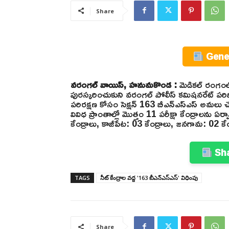
Share
Gener
వరంగల్ వాయిస్, హనుమకొండ :
మెడికల్ రంగంలో ప
పురస్కరించుకుని వరంగల్ పోలీస్ కమిషనరేట్ పరిధి
పరిరక్షణ కోసం సెక్షన్ 163 బీఎన్ఎస్ఎస్ అమలు చేస్త
వివిధ ప్రాంతాల్లో మొత్తం 11 పరీక్షా కేంద్రాలను
కేంద్రాలు, కాజీపేట: 03 కేంద్రాలు, జనగామ: 02 కేం
Sha
TAGS
నీట్ కేంద్రాల వద్ద '163 బీఎన్ఎస్ఎస్' విధింపు
Share