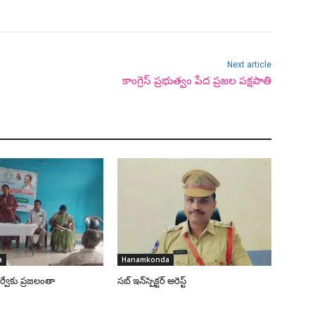
Next article
కాంగ్రెస్ ప్రభుత్వం పేద ప్రజల పక్షపాతి
a
Hanamkonda
్వేకు ప్రజలంతా
సబ్ ఇన్‌స్పెక్టర్ అరెస్ట్