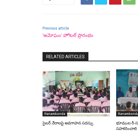
Previous article
‘అమోఘం’ హోటల్‌ ప్రారంభం
RELATED ARTICLES
Hanamkonda
Hanamkond
సైబర్ నేరాలపై అవగాహన సదస్సు
భూముల రీ-సర
సహకరించాలి