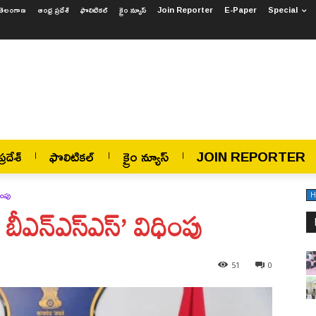
తెలంగాణ
ఆంధ్ర ప్రదేశ్
ఫొలిటికల్
క్రైం న్యూస్
Join Reporter
E-Paper
Special
్రదేశ్
ఫొలిటికల్
క్రైం న్యూస్
JOIN REPORTER
ింపు
H
3 బీఎన్ఎస్ఎస్’ విధింపు
51
0