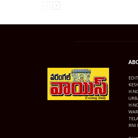
AB
EDI
KES
H.N
URB
H.N
WAR
TEL
RNI 