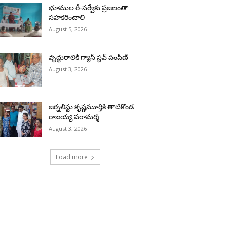
భూముల రీ-సర్వేకు ప్రజలంతా
సహకరించాలి
August 5, 2026
వృద్ధురాలికి గ్యాస్ స్టవ్ పంపిణీ
August 3, 2026
జర్నలిస్టు కృష్ణమూర్తికి తాటికొండ
రాజయ్య పరామర్శ
August 3, 2026
Load more