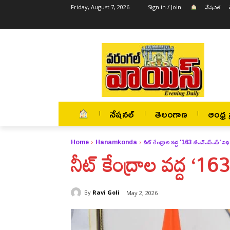
నేషనల్
Friday, August 7, 2026
Sign in / Join
నేషనల్
తెలంగాణ
ఆంధ్ర ప
Home
Hanamkonda
నీట్ కేంద్రాల వద్ద '163 బీఎన్ఎస్ఎస్' విధ
నీట్ కేంద్రాల వద్ద ‘16
By
Ravi Goli
May 2, 2026